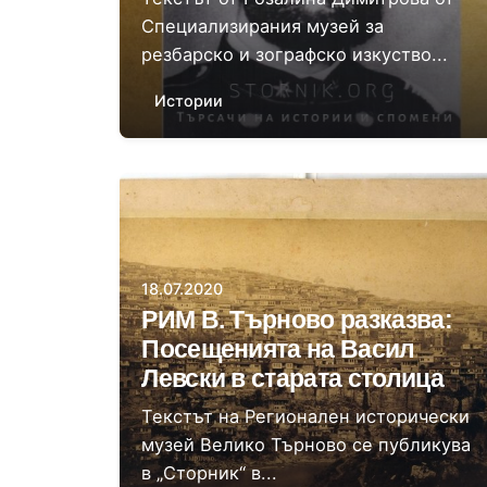
Специализирания музей за
резбарско и зографско изкуство...
Истории
Автор
Доц. д-р Светла Атанасова
18.07.2020
РИМ В. Търново разказва:
Посещенията на Васил
Левски в старата столица
Текстът на Регионален исторически
музей Велико Търново се публикува
в „Сторник“ в...