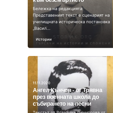
Бележка на редакцията:
Представеният текст е сценарият на
училищната историческа постановка
„Васил...
Истории
Автор
Розалина Димитрова
11.11.2020
Ангел Кънчев - от Трявна
през военната школа до
събирането на песни
Текстът от Розалина Димитрова от