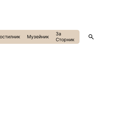
За
остилник
Музейник
Сторник