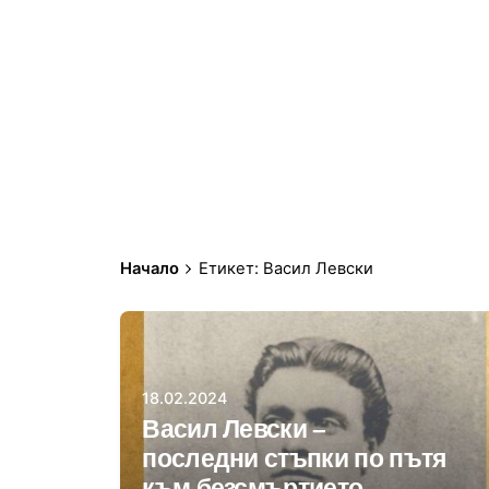
Начало
Етикет: Васил Левски
Автор
Даниела Цонева
18.02.2024
Васил Левски –
последни стъпки по пътя
към безсмъртието