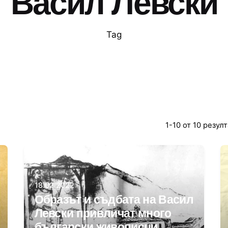
Васил Левски
Tag
1-10 от 10 резул
Автор
Даниела Цонева
18.02.2022
Образът и съдбата на Васил
Левски привличат много
български живописци,