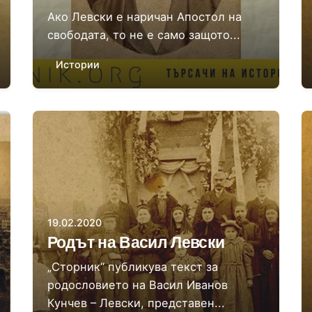
Ако Левски е наричан Апостол на
свободата, то не е само защото...
Истории
Автор
Сторник
19.02.2020
Родът на Васил Левски
„Сторник“ публикува текст за
родословието на Васил Иванов
Кунчев – Левски, представен...