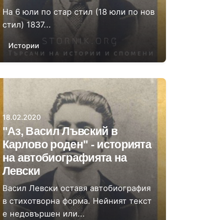
На 6 юли по стар стил (18 юли по нов
стил) 1837...
Истории
Автор
Момчил Цонев
18.02.2020
"Аз, Васил Лъвский в
Карлово роден" - историята
на автобиографията на
Левски
Васил Левски оставя автобиография
в стихотворна форма. Нейният текст
е недовършен или...