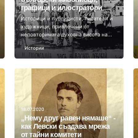
графици и илюстратори
Историци и публицисти, писатели и
художници, привлечени от
неповторимата духовна висота на...
Истории
Автор
Даниела Цонева
18.07.2020
„Нему друг равен нямаше“ -
как Левски създава мрежа
от тайни комитети