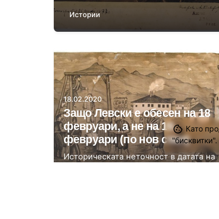
Истории
Автор
Момчил Цонев
18.02.2020
Защо Левски е обесен на 18
февруари, а не на 19
Като про
февруари (по нов стил)
"бисквитки".
Историческата неточност в датата на
почитане на гибелта на Апостола на
свободата...
Истории