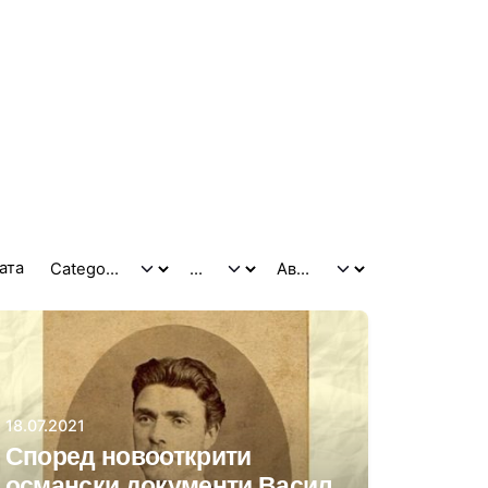
тата
Автор
Даниела Цонева
18.07.2021
Според новооткрити
османски документи Васил