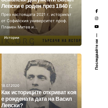
Левски е роден през 1840 г.
През настоящата 2021 г. историкът
от Софийския университет проф.
Пламен Митев и...
Истории
Последвайте ни
Автор
Даниела Цонева
18.07.2020
Как историците откриват коя
е рождената дата на Васил
Левски?