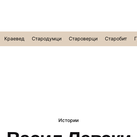
Краевед
Стародумци
Староверци
Старобит
Г
Истории