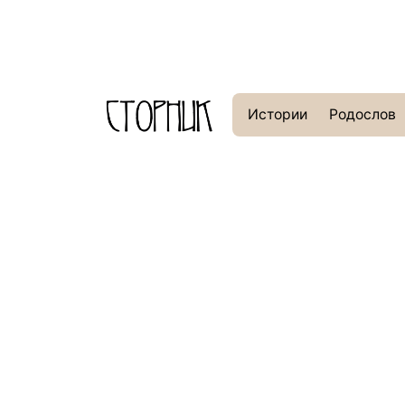
Истории
Родослов