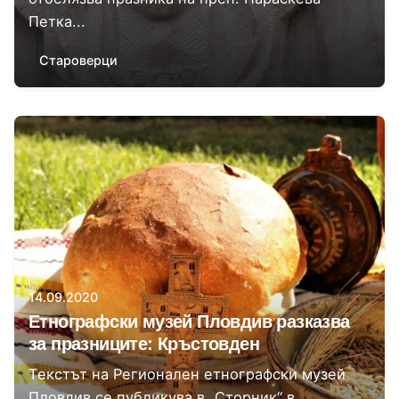
Петка...
Староверци
Автор
Регионален етнографски музей Пловдив
14.09.2020
Етнографски музей Пловдив разказва
за празниците: Кръстовден
Текстът на Регионален етнографски музей
Пловдив се публикува в „Сторник“ в