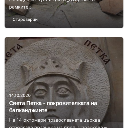
рамките...
Староверци
Автор
Момчил Цонев
14.10.2020
Света Петка - покровителката на
балканджиите
На 14 октомври православната църква
отбелязва празника на преп. Параскева –