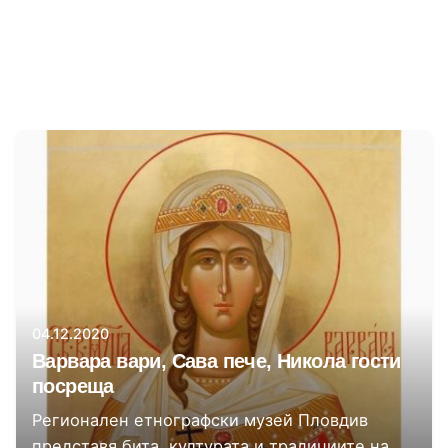
33-48 от 55 резултата
Автор
Регионален етнографски музей Пловдив
04.12.2020
Варвара вари, Сава пече, Никола гости
посреща
Регионален етнографски музей Пловдив
представя бита, културата и традициите на