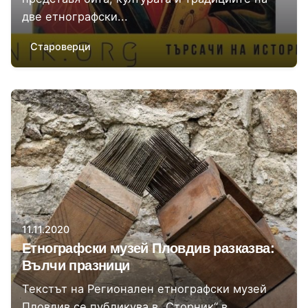
две етнографски...
Староверци
Автор
Регионален етнографски музей Пловдив
11.11.2020
Етнографски музей Пловдив разказва:
Вълчи празници
Текстът на Регионален етнографски музей
Пловдив се публикува в „Сторник“ в