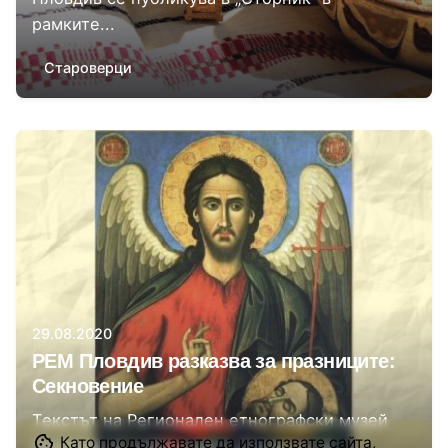
рамките...
Староверци
Автор
Регионален етнографски музей Пловдив
29.08.2020
РЕМ Пловдив разказва за празниците:
Секновение
Текстът на Регионален етнографски музей
Като продължавате да използвате сайта,
Пловдив се публикува в „Сторник“ в