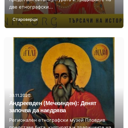
две етнографски...
Староверци
Автор
regionalen-etnografski-muzej-plovdiv
30.11.2020
Андреевден (Мечкинден): Денят
започва да наедрява
Регионален етнографски музей Пловдив
представя бита, културата и традициите на