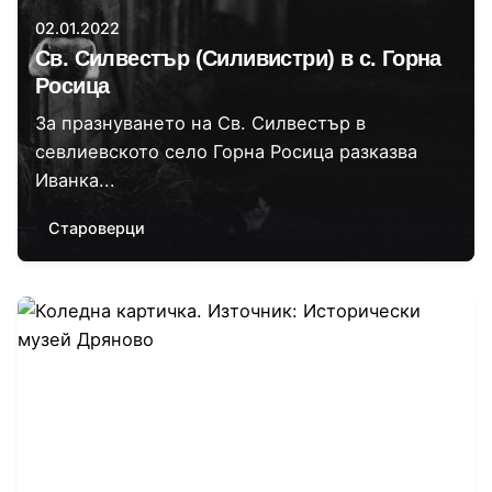
02.01.2022
Св. Силвестър (Силивистри) в с. Горна
Росица
За празнуването на Св. Силвестър в
севлиевското село Горна Росица разказва
Иванка...
Староверци
Автор
Стефана Вълчева