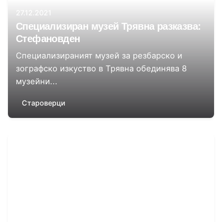
27.12.2021
Специализиран музей Трявна разказва:
Стефановден
Специализираният музей за резбарско и
зографско изкуство в Трявна обединява 8
музейни...
Староверци
Автор
Момчил Цонев