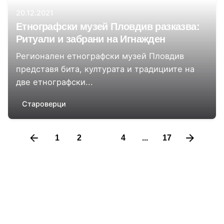
20.12.2021
Етнографски музей Пловдив разказва:
Ритуали и забрани на Игнажден
Регионален етнографски музей Пловдив
представя бита, културата и традициите на
две етнографски...
Староверци
1
2
3
4
...
17