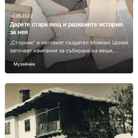
10.01.2022
Дарете стара вещ и разкажете история
за нея
„Сторник“ и неговият създател Момчил Цонев
започват кампания за събиране на вещи,...
Музейник
Автор
Стефана Вълчева