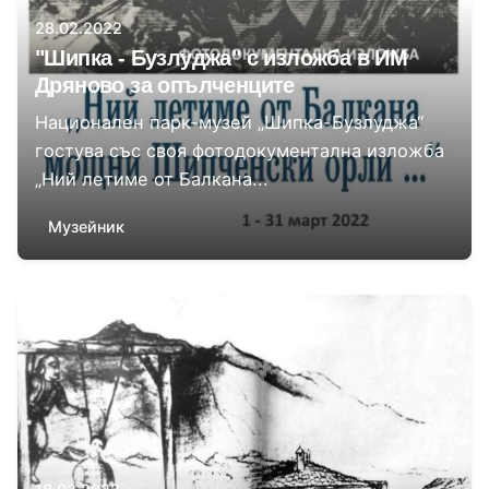
28.02.2022
"Шипка - Бузлуджа" с изложба в ИМ
Дряново за опълченците
Национален парк-музей „Шипка-Бузлуджа“
гостува със своя фотодокументална изложба
„Ний летиме от Балкана...
Музейник
Автор
Даниела Цонева