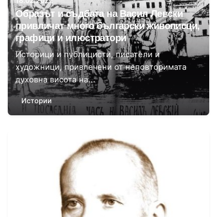
18.02.2022
Образът и съдбата на Васил Левски
привличат много български живописци,
графици и илюстратори
Историци и публицисти, писатели и
художници, привлечени от неповторимата
духовна висота на...
Истории
Автор
Илия Габровски