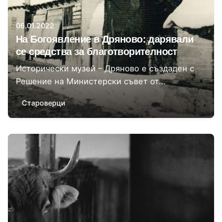
06.01.2022
На Богоявление в Дряново: дарявали
се средства за благотворителност
Исторически музей – Дряново е създаден с
Решение на Министерски съвет от...
Староверци
Автор
Момчил Цонев