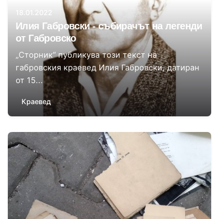
18.01.2022
Илия Габровски - събирачът на легенди
от Габровско
„Сторник“ публикува този текст на
габровския краевед Илия Габровски, датиран
от 15...
Краевед
Автор
Сторник