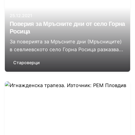
25.12.2021
Поверия за Мръсните дни от село Горна
Росица
За поверията за Мръсните дни (Мръсниците)
в севлиевското село Горна Росица разказва...
Староверци
Автор
Регионален етнографски музей Пловдив