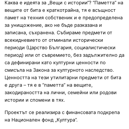
Каква е идеята за „Вещи с истории“? “Паметта” на
вещите от бита е краткотрайна, тя е всъщност
памет на техния собственик и е предопределена
за унищожение, ако не бъде разказана и
записана, съхранена. Събираме предмети от
всекидневието от отминали исторически
периоди (Царство България, социалистически
период) или от съвремието, без задължително да
са дефинирани като културни ценности по
смисъла на Закона за културното наследство.
Ценността на тези утилитарни предмети от бита
е друга – тя е в “паметта” на вещите,
закодираността на лични, семейни или родови
истории и спомени в тях.
Проектът се реализира с финансовата подкрепа
на Национален фонд „Култура”.