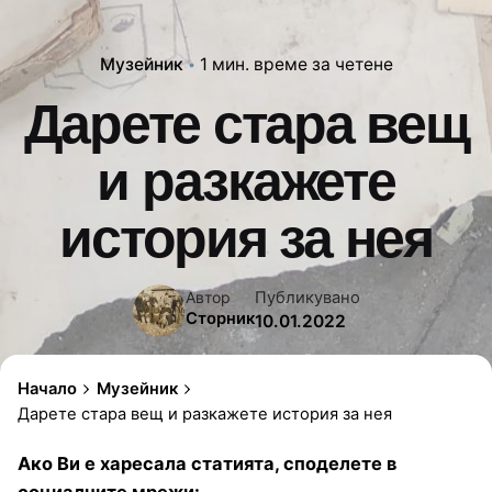
Музейник
1 мин. време за четене
Дарете стара вещ
и разкажете
история за нея
Публикувано
Автор
Сторник
10.01.2022
Начало
Музейник
Дарете стара вещ и разкажете история за нея
Ако Ви е харесала статията, споделете в
социалните мрежи: