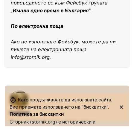
присъединете се към Фейсбук групата
„Имало едно време в България"
.
По електронна поща
Ако не използвате Фейсбук, можете да ни
пишете на електронната поща
info@stornik.org
.
Като продължавате да използвате сайта,
Вие приемате използването на "бисквитки".
Сторник
Политика за бисквитки
Сторник (stornik.org) е исторически и
етнографски сайт за спомени. Публикуваме