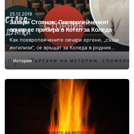
25.12.2019
Захари Стоянов: Поевропейченият
овчар се прибира в Котел за Коледа
Как поевропейчените овчари ергени, „същи
ингилизи“, се връщат за Коледа в родния...
Истории
Автор
Момчил Цонев
Като продължавате да използвате сайта,