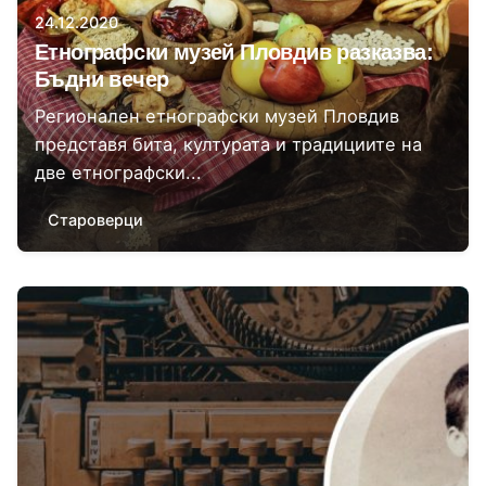
24.12.2020
Етнографски музей Пловдив разказва:
Бъдни вечер
Регионален етнографски музей Пловдив
представя бита, културата и традициите на
две етнографски...
Староверци
Автор
Момчил Цонев