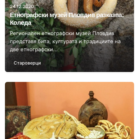
24.12.2020
Етнографски музей Пловдив разказва:
Коледа
Регионален етнографски музей Пловдив
представя бита, културата и традициите на
две етнографски...
Староверци
Автор
Регионален етнографски музей Пловдив