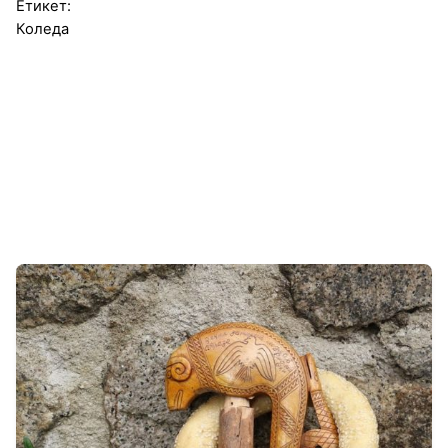
Етикет:
Коледа
1-5 от 5 резултата
Автор
Регионален етнографски музей Пловдив