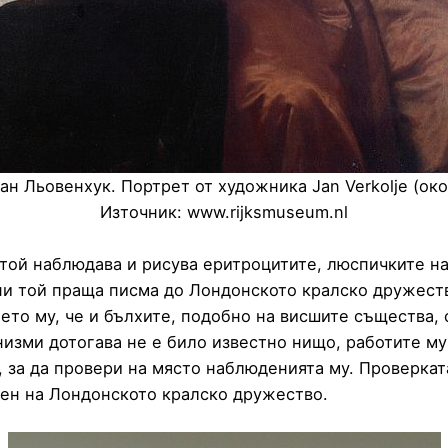
ан Льовенхук. Портрет от художника Jan Verkolje (око
Източник: www.rijksmuseum.nl
 той наблюдава и рисува еритроцитите, люспичките н
ини той праща писма до Лондонското кралско дружест
ето му, че и бълхите, подобно на висшите същества, 
зми дотогава не е било известно нищо, работите му
, за да провери на място наблюденията му. Проверкат
член на Лондонското кралско дружество.