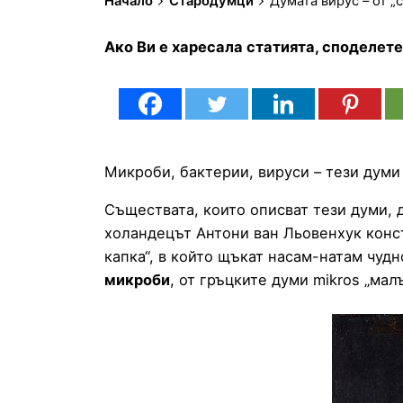
Начало
Стародумци
Думата вирус – от „
Ако Ви е харесала статията, споделет
Микроби, бактерии, вируси – тези думи 
Съществата, които описват тези думи, 
холандецът Антони ван Льовенхук конст
капка“, в който щъкат насам-натам чуд
микроби
, от гръцките думи mikros „малъ