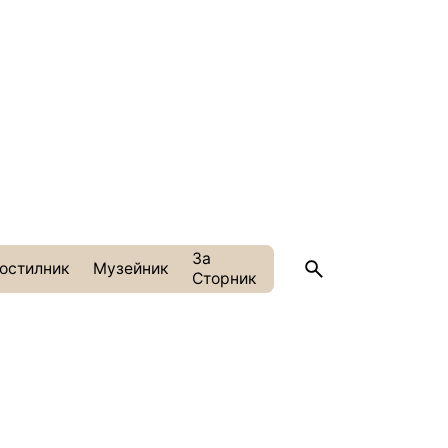
За
остилник
Музейник
Сторник