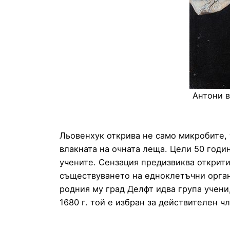
Антони в
Льовенхук открива не само микробите,
влакната на очната леща. Цели 50 год
учените. Сензация предизвиква открити
съществуването на едноклетъчни органи
родния му град Делфт идва група учени
1680 г. той е избран за действителен 