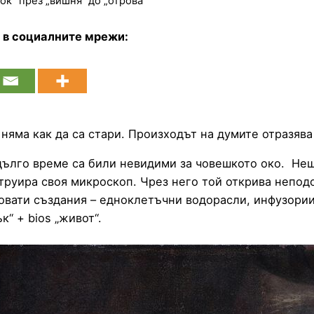
сок“ през „вишня“ до „отрова“
е в социалните мрежи:
няма как да са стари. Произходът на думите отразява
дълго време са били невидими за човешкото око. Неща
руира своя микроскоп. Чрез него той открива неподо
новати създания – едноклетъчни водорасли, инфузори
к“ + bios „живот“.