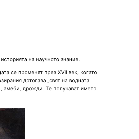
 историята на научното знание.
та се променят през ХVІІ век, когато
зирания дотогава „свят на водната
и, амеби, дрожди. Те получават името