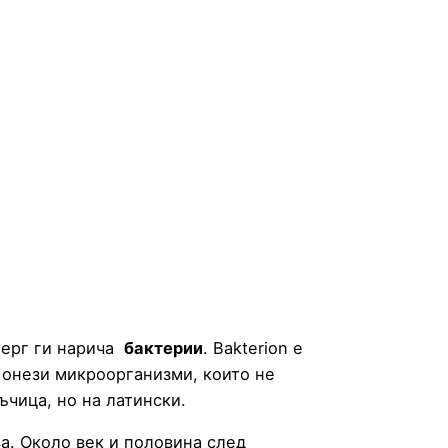
берг ги нарича
бактерии
. Bakterion е
а онези микроорганизми, които не
ръчица, но на латински.
а. Около век и половина след