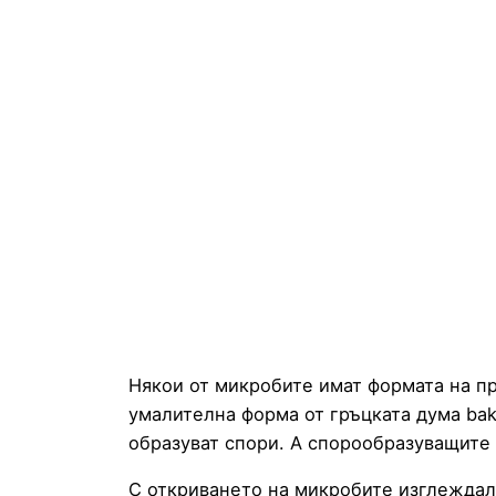
Някои от микробите имат формата на п
умалителна форма от гръцката дума bak
образуват спори. А спорообразуващите
С откриването на микробите изглеждал