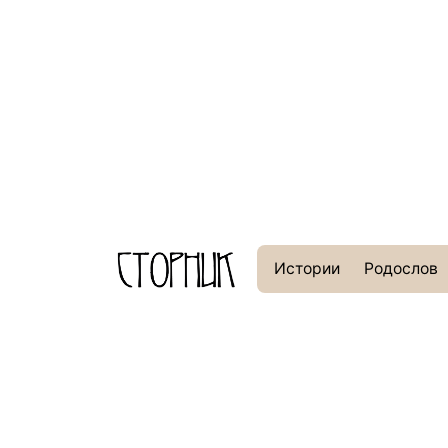
Истории
Родослов