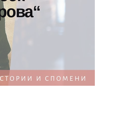
рова“