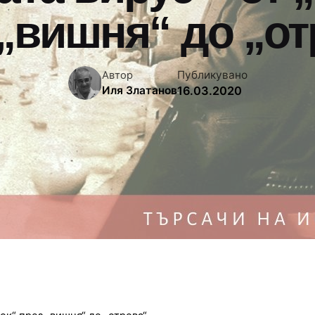
 „вишня“ до „от
Публикувано
Автор
16.03.2020
Иля Златанов