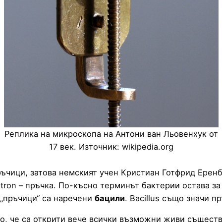
Реплика на микроскопа на Антони ван Льовенхук от
17 век. Източник: wikipedia.org
ръчици, затова немският учен Кристиан Готфрид Ерен
tron – пръчка. По-късно терминът бактерии остава з
 „пръчици“ са наречени
бацили
. Bacillus също значи п
о, че са открити вече всички възможни живи съществ