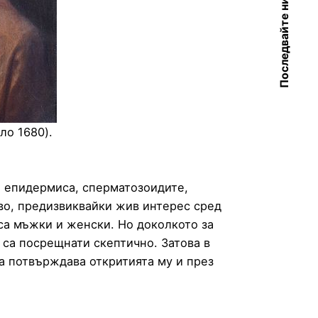
Последвайте ни
ло 1680).
а епидермиса, сперматозоидите,
во, предизвиквайки жив интерес сред
са мъжки и женски. Но доколкото за
 са посрещнати скептично. Затова в
а потвърждава откритията му и през