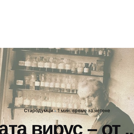
Стародумци
1 мин. време за четене
та вирус – от 