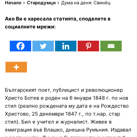
Начало
Стародумци
Дума на деня: Свинѐц
Ако Ви е харесала статията, споделете в
социалните мрежи:
Българският поет, публицист и революционер
Христо Ботев е роден на 6 януари 1848 г. по нов
стил (реално рождената му дата е на Рождество
Христово, 25 декември 1847 г., по т.нар. стар
стил). Бил е учител и журналист. Живее в
емиграция във Влашко, днешна Румъния. Издавал