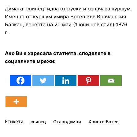
Думата „свинѐц“ идва от руски и означава куршум.
Именно от куршум умира Ботев във Врачанския
Балкан, вечерта на 20 май (1 юни нов стил) 1876
г.
Ако Ви е харесала статията, споделете в
социалните мрежи:
Етикети:
свинец
Стародумци
Христо Ботев