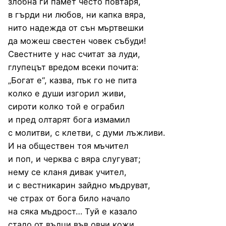
злобна ги памет често повтаря,
в гърди ни любов, ни капка вяра,
нито надежда от сън мъртвешки
да можеш свестен човек събуди!
Свестните у нас считат за луди,
глупецът вредом всеки почита:
„Богат е“, казва, пък го не пита
колко е души изгорил живи,
сироти колко той е ограбил
и пред олтарят бога измамил
с молитви, с клетви, с думи лъжливи.
И на обществен тоя мъчител
и поп, и черква с вяра слугуват;
нему се кланя дивак учител,
и с вестникарин зайдно мъдруват,
че страх от бога било начало
на сяка мъдрост… Туй е казало
стадо от вълци във овчи кожи,