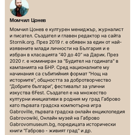
Момчил Цонев
Момчил Цонев е културен мениджър, журналист
и писател. Създател и главен редактор на сайта
Stornik.org. През 2019 г. е обявен за един от най-
изявените млади личности на България и е
избран в класацията “40 до 40” на Дарик. През
2020 г. е номиниран за "Будител на годината" в
кампанията на БНР. Сред националните му
начинания са събитийния формат "Нощ на
историите", общността за добротворчество
“Добрите българи”, фестивалът за улични
изкуства 6Fest. Създател е на множество
културни инициативи в родния му град Габрово
като първата градска компютърна игра
Gabroville, първата градска онлайн енциклопедия
Gabrovowiki, Онлайн музей на Габрово
Gabrovomuseum.bg, поредицата исторически
книги "Габрово - живият град" и др.