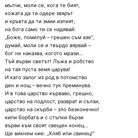
мълчи, моли се, кога те бият,
кожата да ти одере звярът
и кръвта да ти змии изпият,
на бога само ти се надявай:
„Боже, помилуй – грешен съм азе“,
думай, моли се и твърдо вярвай –
бог не наказва, когото мрази…
Тъй върви светът! Лъжа и робство
на тая пуста земя царува!
И като залог из род в потомство
ден и нощ – вечно тук преминува.
И в това царство кърваво, грешно,
царство на подлост, разврат и сълзи,
царство на скърби – зло безконечно!
кипи борбата и с стъпки бързи
върви към своят свещен конец…
Ще викнем ние: „Хляб или свинец!“