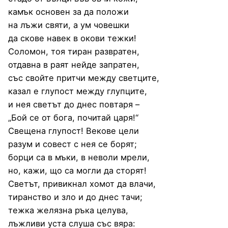
камък основен за да положи
на лъжи святи, а ум човешки
да скове навек в окови тежки!
Соломон, тоя тиран развратен,
отдавна в раят нейде запратен,
със свойте притчи между светците,
казал е глупост между глупците,
и нея светът до днес повтаря –
„Бой се от бога, почитай царя!“
Свещена глупост! Векове цели
разум и совест с нея се борят;
борци са в мъки, в неволи мрели,
но, кажи, що са могли да сторят!
Светът, привикнал хомот да влачи,
тиранство и зло и до днес тачи;
тежка желязна ръка целува,
лъжливи уста слуша със вяра: