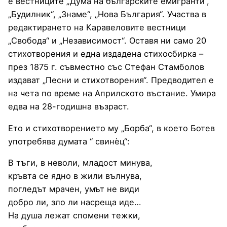
е вестниците „Дума на българските емигранти“,
„Будилник“, „Знаме“, „Нова България“. Участва в
редактирането на Каравеловите вестници
„Свобода“ и „Независимост“. Оставя ни само 20
стихотворения и една издадена стихосбирка –
през 1875 г. съвместно със Стефан Стамболов
издават „Песни и стихотворения“. Предводител е
на чета по време на Априлското въстание. Умира
едва на 28-годишна възраст.
Ето и стихотворението му „Борба“, в което Ботев
употребява думата “ свинѐц“:
В тъги, в неволи, младост минува,
кръвта се ядно в жили вълнува,
погледът мрачен, умът не види
добро ли, зло ли насреща иде…
На душа лежат спомени тежки,