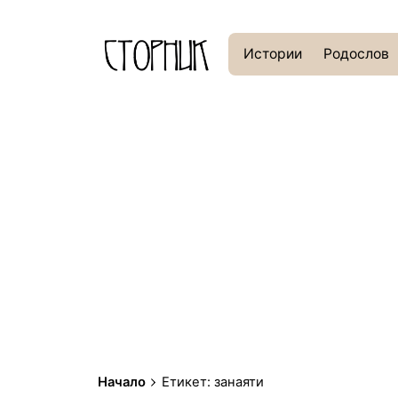
Истории
Родослов
Начало
Етикет: занаяти