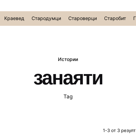
Краевед
Стародумци
Староверци
Старобит
Г
Истории
занаяти
Tag
1-3 от 3 резул