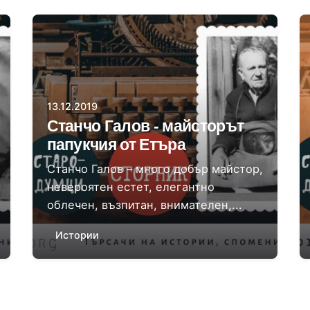
Автор
Величка Илиева
13.12.2019
Станчо Галов - майсторът
папукчия от Етъра
Станчо Галов – много добър майстор,
невероятен естет, елегантно
облечен, възпитан, внимателен,...
Истории
1