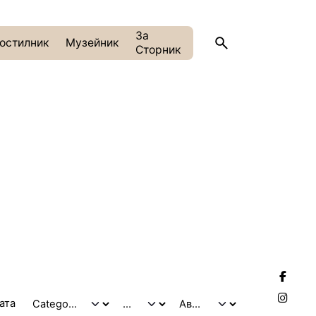
За
остилник
Музейник
Сторник
тата