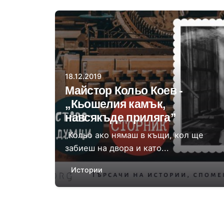
Автор
Величка Илиева
18.12.2019
Майстор Кольо Коев -
„Кьошелия камък,
навсякъде приляга”
„Кольо ако нямаш в къщи, кол ще
забиеш на двора и като...
Истории