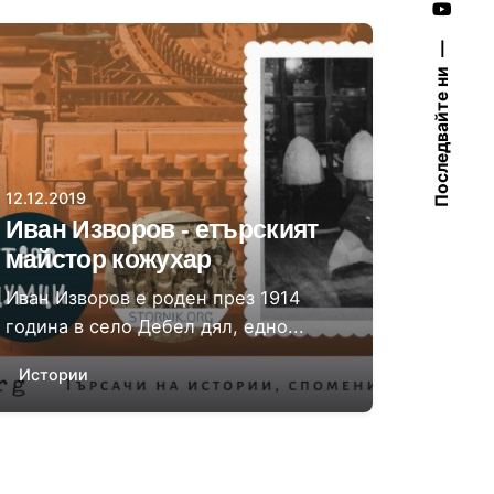
Автор
Последвайте ни
Величка Илиева
12.12.2019
Иван Изворов - етърският
майстор кожухар
Иван Изворов е роден през 1914
година в село Дебел дял, едно...
Истории