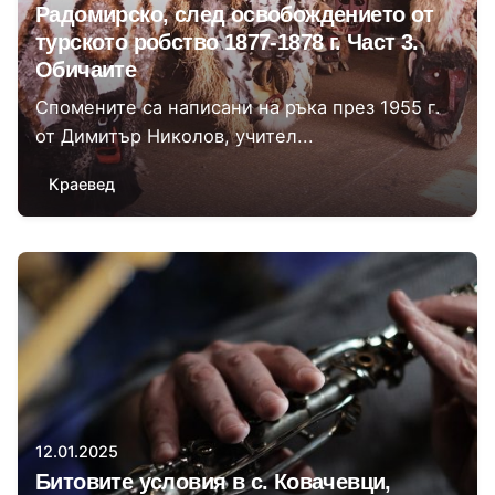
Радомирско, след освобождението от
турското робство 1877-1878 г. Част 3.
Обичаите
Спомените са написани на ръка през 1955 г.
от Димитър Николов, учител...
Краевед
Автор
Христиан Даскалов
12.01.2025
Битовите условия в с. Ковачевци,