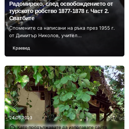
Радомирско, след освобождението от
турското робство 1877-1878 г. Част 2.
Сватбите
Спомените са написани на ръка през 1955 г.
от Димитър Николов, учител...
Краевед
Автор
Христиан Даскалов
24.05.2023
Битовите условия в с. Ковачевци,
Като продължавате да използвате сайта,