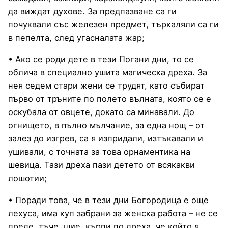
да виждат духове. За предпазване са ги
почуквали със железен предмет, търкаляли са ги
в пепелта, след угасналата жар;
• Ако се роди дете в тези Погани дни, то се
облича в специално ушита магическа дреха. За
нея седем стари жени се трудят, като събират
първо от тръните по полето вълната, която се е
оскубала от овцете, докато са минавали. До
огнището, в пълно мълчание, за една нощ – от
залез до изгрев, са я изпридали, изтъкавали и
ушивали, с точната за това орнаментика на
шевица. Тази дреха пази детето от всякакви
лошотии;
• Поради това, че в тези дни Богородица е още
лехуса, има куп забрани за женска работа – не се
преде, тъче, шие, кърпи по дреха, че който я