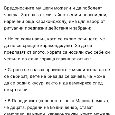
Вредоносните му шеги можели и да поболеят
човека. Затова за тези тайнствени и опасни дни,
наречени още Караконджолу, има цял набор от
ритуални предпазни действия и забрани:
• Не се ходи навън, като се скрие слънцето, че
да не се срещне караконджулът. За да се
предпазят от злото, хората са носили със себе си
чесън и по една горяща главня от огъня;
• Строго се спазва правилото – мъж и жена да не
се събират, дете не бива да се зачева, че може
да се роди с кусур, както и да вампиряса след
смъртта си;
• В Пловдивско (северно от река Марица) смятат,
че децата, родени на Бъдни вечер, стават
самодиви, вампири, караконджули, които можели