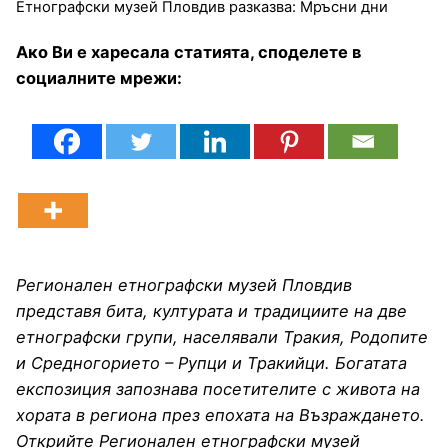
Етнографски музей Пловдив разказва: Мръсни дни
Ако Ви е харесала статията, споделете в
социалните мрежи:
Регионален етнографски музей Пловдив
представя бита, културата и традициите на две
етнографски групи, населявали Тракия, Родопите
и Средногорието – Рупци и Тракийци. Богатата
експозиция запознава посетителите с живота на
хората в региона през епохата на Възраждането.
Открийте Регионален етнографски музей