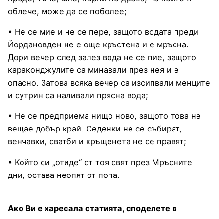
облече, може да се поболее;
• Не се мие и не се пере, защото водата преди
Йордановден не е още кръстена и е мръсна.
Дори вечер след залез вода не се пие, защото
караконджулите са минавали през нея и е
опасно. Затова всяка вечер са изсипвали менците
и сутрин са наливали прясна вода;
• Не се предприема нищо ново, защото това не
вещае добър край. Седенки не се събират,
венчавки, сватби и кръщенета не се правят;
• Който си „отиде“ от тоя свят през Мръсните
дни, остава неопят от попа.
Ако Ви е харесала статията, споделете в