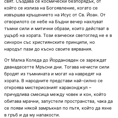
свят. Създава се космически безпорядък, от
който се излиза на Богоявление, когато се
извършва кръщението на Исус от Св. Йоан. От
отворилото се небе на Бъдни вечер нахлуват
тъмни сили и митични образи, които действат в
ущърб на хората. Този езически светоглед не е в
синхрон със християнските принципи, но
народът пази до късно своите вярвания.
От Малка Коледа до Йордановден се зареждат
дванадесетте Мръсни дни. Тогава нечисти сили
бродят из тъмнината и могат на навредят на
хората. В народните представи най-силно се
откроява мистериозният караконджул –
причудлива смесица между човек и кон, който
обитава мрачни, запустели пространства, чака да
се появи някой замръкнал по пътя, който да яхне
в гръб и да му напакости.