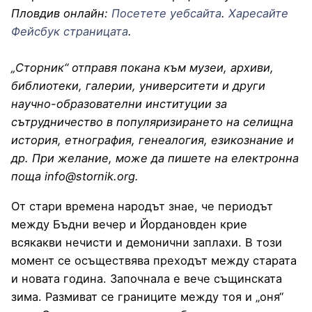
Пловдив онлайн:
Посетете уебсайта
.
Харесайте
Фейсбук страницата
.
„Сторник“ отправя покана към музеи, архиви,
библиотеки, галерии, университети и други
научно-образователни институции за
сътрудничество в популяризирането на селищна
история, етнография, генеалогия, езикознание и
др. При желание, може да пишете на електронна
поща info@stornik.org.
От стари времена народът знае, че периодът
между Бъдни вечер и Йордановден крие
всякакви нечисти и демонични заплахи. В този
момент се осъществява преходът между старата
и новата година. Започнала е вече същинската
зима. Размиват се границите между тоя и „оня“