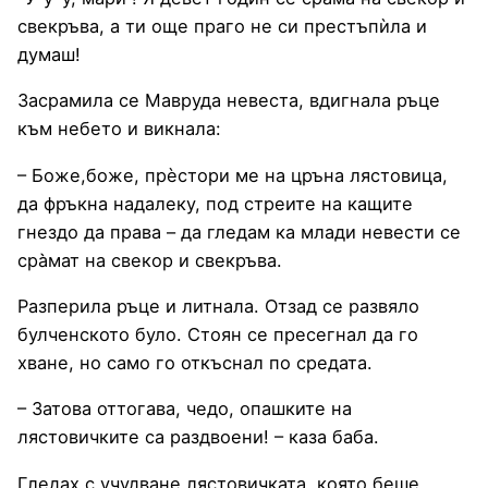
свекръва, а ти още праго не си престъпѝла и
думаш!
Засрамила се Мавруда невеста, вдигнала ръце
към небето и викнала:
– Боже,боже, прѐстори ме на цръна лястовица,
да фръкна надалеку, под стреите на кащите
гнездо да права – да гледам ка млади невести се
сра̀мат на свекор и свекръва.
Разперила ръце и литнала. Отзад се развяло
булченското було. Стоян се пресегнал да го
хване, но само го откъснал по средата.
– Затова оттогава, чедо, опашките на
лястовичките са раздвоени! – каза баба.
Гледах с учудване лястовичката, която беше