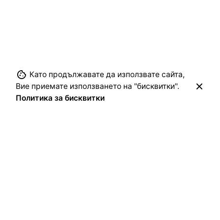
Следващ
За мамето Райна и нейната чудна Капанска
история
Като продължавате да използвате сайта,
Вие приемате използването на "бисквитки".
Политика за бисквитки
Свързани статии