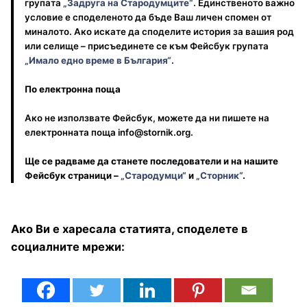
групата
„Задруга на Стародумците“
. Единственото важно
условие е споделеното да бъде Ваш личен спомен от
миналото. Ако искате да споделите история за вашия род
или селище – присъединете се към Фейсбук групата
„Имало едно време в България“
.
По електронна поща
Ако не използвате Фейсбук, можете да ни пишете на
електронната поща info@stornik.org.
Ще се радваме да станете последователи и на нашите
Фейсбук страници –
„Стародумци“
и
„Сторник“
.
Ако Ви е харесала статията, споделете в
социалните мрежи: