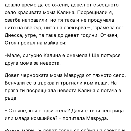
дошло време да се ожени, довел от съседното
село красивата мома Калина. Посрещнали я,
сватба направили, но тя така и не продумала
нито на свекър, нито на свекърва – ,“сра̀мела се“.
Днеска, утре, та така до девет години! Отчаян,
Стоян рекъл на майка си:
-Мале, сигурно Калина е онемела ! Ще потърся
друга мома за невеста!
Довел чернооката мома Мавруда от тяхното село.
Венчали се в църква и тръгнали към къщи. На
прага ги посрещнала невеста Калина с погача в
ръце.
– Стояне, коя e тази жена? Дали е твоя сестрица
или млада комшийка? – попитала Мавруда.
-У-у-у, мари ! Я девет годин се сра̀ма на свекор и