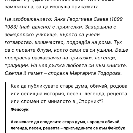
замлъкнала, за да изслуша приказката.
На изображението:
Янка Георгиева Саева (1899-
1983)
(най-вдясно) с приятелки. Завършила е
земеделско училище, където са учели
готварство, шивачество, подредба на дома. Тук
са с първите блузи, които сами са си ушили. Беше
прекрасна разказвачка на приказки, легенди,
традиции. На нея дължа любовта си към книгите.
Светла й памет – споделя Маргарита Тодорова.
Как да публикувате стара дума, обичай, родова
или селищна история, песен, легенда, рецепта
или спомен от миналото в „Сторник“?
Фейсбук
Ако искате да споделите стара дума, народен обичай,
легенда, песен, рецепта – присъединете се към Фейсбук