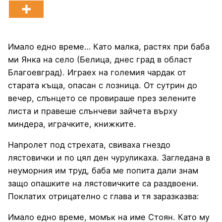
Имало едно време… Като малка, растях при баба
ми Янка на село (Белица, днес град в област
Благоевград). Играех на големия чардак от
старата къща, опасан с лозница. От сутрин до
вечер, слънцето се провираше през зелените
листа и правеше слънчеви зайчета върху
миндера, играчките, книжките.
Напролет под стрехата, свиваха гнездо
лястовички и по цял ден чуруликаха. Загледана в
неуморния им труд, баба ме попита дали знам
защо опашките на лястовичките са раздвоени.
Поклатих отрицателно с глава и тя заразказва:
Имало едно време, момък на име Стоян. Като му