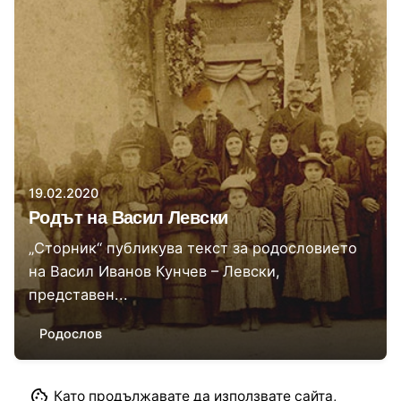
Автор
Сторник
19.02.2020
Родът на Васил Левски
„Сторник“ публикува текст за родословието
на Васил Иванов Кунчев – Левски,
представен...
Родослов
1
Като продължавате да използвате сайта,