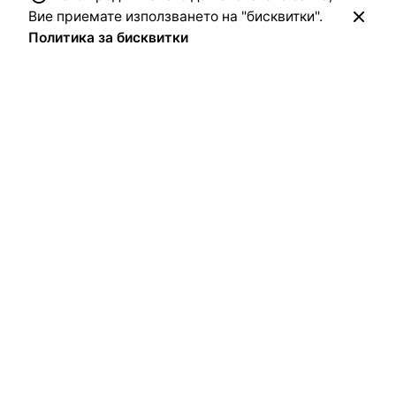
Вие приемате използването на "бисквитки".
Политика за бисквитки
Сторник (Stornik.org) е национален исторически сайт
за поселищна история, генеалогия, езикознание и
етнография.
Направете дарение