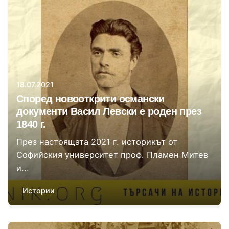
Автор
Даниела Цонева
18.07.2021
Според новооткрити османски
документи Васил Левски е роден през
1840 г.
През настоящата 2021 г. историкът от
Софийския университет проф. Пламен Митев
и...
Истории