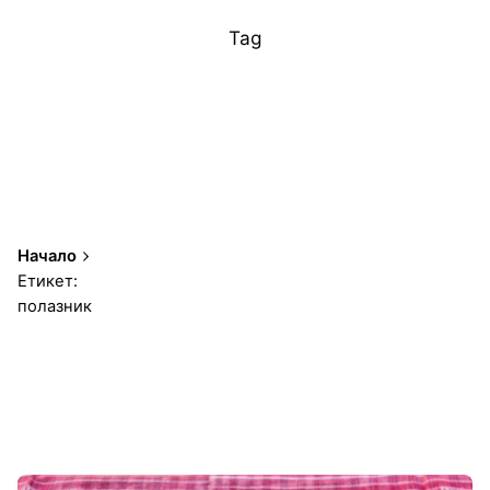
Tag
Начало
Етикет:
полазник
1-2 от 2 резултата