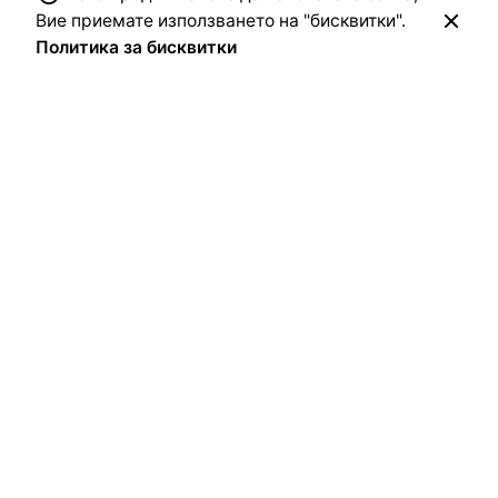
Вие приемате използването на "бисквитки".
Политика за бисквитки
Сторник (Stornik.org) е национален исторически сайт
за поселищна история, генеалогия, езикознание и
етнография.
Направете дарение