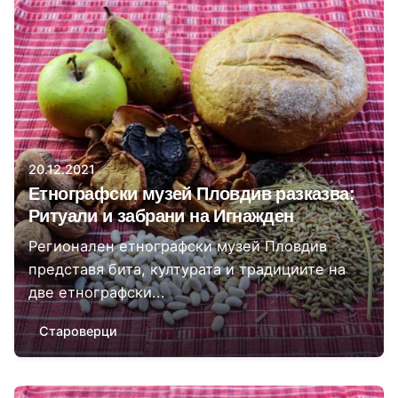
Автор
Регионален етнографски музей Пловдив
20.12.2021
Етнографски музей Пловдив разказва:
Ритуали и забрани на Игнажден
Регионален етнографски музей Пловдив
представя бита, културата и традициите на
две етнографски...
Староверци