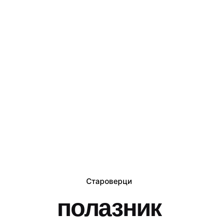
Староверци
полазник