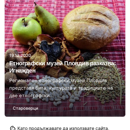
Автор
Регионален етнографски музей Пловдив
19.12.2020
Етнографски музей Пловдив разказва:
Игнажден
Регионален етнографски музей Пловдив
представя бита, културата и традициите на
две етнографски...
Староверци
1
Като продължавате да използвате сайта,