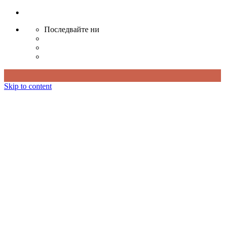
Последвайте ни
Skip to content
Истории
Родослов
Краевед
Стародумци
Староверци
Старобит
Гостилник
Музейник
За Сторник