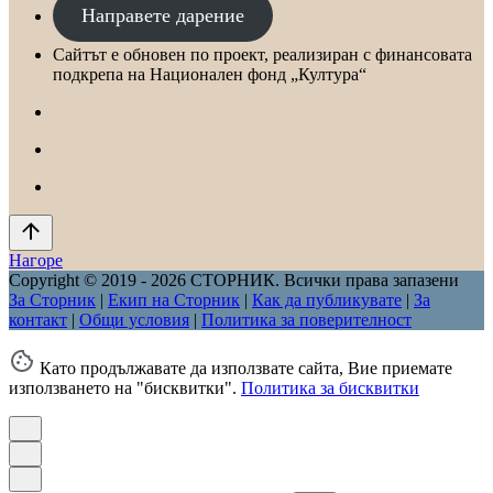
Направете дарение
Сайтът е обновен по проект, реализиран с финансовата
подкрепа на Национален фонд „Култура“
Нагоре
Copyright © 2019 - 2026 СТОРНИК. Всички права запазени
За Сторник
|
Екип на Сторник
|
Как да публикувате
|
За
контакт
|
Общи условия
|
Политика за поверителност
Като продължавате да използвате сайта, Вие приемате
използването на "бисквитки".
Политика за бисквитки