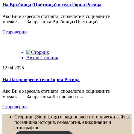
На Връбница (Цветница) в село Горна Росица
Ако Ви е харесала статията, споделете в социалните
мрежи: За празника Връбница (Цветница)...
Староверци
Автор
Сторник
12.04.2025
На Лазаровден в село Горна Росица
Ако Ви е харесала статията, споделете в социалните
мрежи: За празника Лазаровден в...
Староверци
Сторник (Stornik.org) е национален исторически сайт за
поселищна история, генеалогия, езикознание и
етнография.