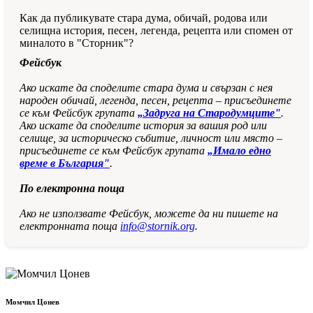
Как да публикувате стара дума, обичай, родова или
селищна история, песен, легенда, рецепта или спомен от
миналото в "Сторник"?
Фейсбук
Ако искате да споделите стара дума и свързан с нея
народен обичай, легенда, песен, рецепта – присъединете
се към Фейсбук групата
„Задруга на Стародумците"
.
Ако искате да споделите история за вашия род или
селище, за историческо събитие, личност или място –
присъединете се към Фейсбук групата
„Имало едно
време в България"
.
По електронна поща
Ако не използвате Фейсбук, можете да ни пишете на
електронната поща
info@stornik.org
.
Момчил Цонев