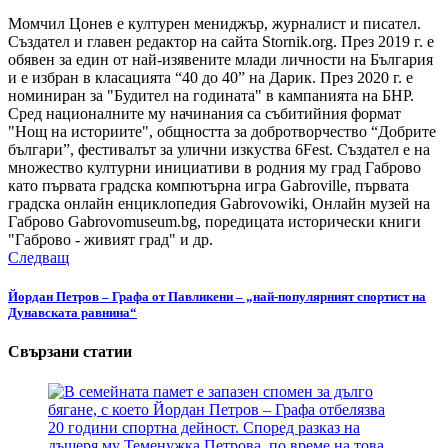
Момчил Цонев е културен мениджър, журналист и писател.
Създател и главен редактор на сайта Stornik.org. През 2019 г. е
обявен за един от най-изявените млади личности на България
и е избран в класацията “40 до 40” на Дарик. През 2020 г. е
номиниран за "Будител на годината" в кампанията на БНР.
Сред националните му начинания са събитийния формат
"Нощ на историите", общността за добротворчество “Добрите
българи”, фестивалът за улични изкуства 6Fest. Създател е на
множество културни инициативи в родния му град Габрово
като първата градска компютърна игра Gabroville, първата
градска онлайн енциклопедия Gabrovowiki, Онлайн музей на
Габрово Gabrovomuseum.bg, поредицата исторически книги
"Габрово - живият град" и др.
Следващ
Йордан Петров – Графа от Павликени – „най-популярният спортист на
Дунавската равнина“
Свързани статии