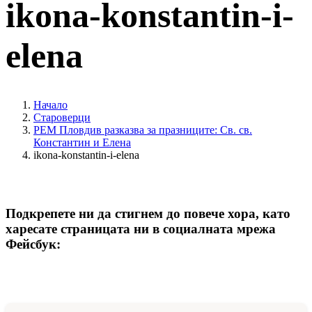
ikona-konstantin-i-
elena
Начало
Староверци
РЕМ Пловдив разказва за празниците: Св. св.
Константин и Елена
ikona-konstantin-i-elena
Подкрепете ни да стигнем до повече хора, като
харесате страницата ни в социалната мрежа
Фейсбук: