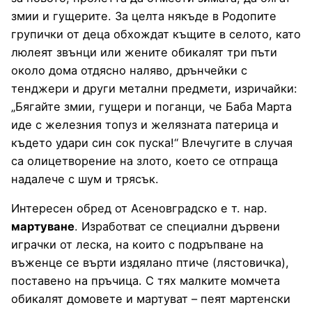
змии и гущерите. За целта някъде в Родопите
групички от деца обхождат къщите в селото, като
люлеят звънци или жените обикалят три пъти
около дома отдясно наляво, дрънчейки с
тенджери и други метални предмети, изричайки:
„Бягайте змии, гущери и поганци, че Баба Марта
иде с железния топуз и желязната патерица и
където удари син сок пуска!“ Влечугите в случая
са олицетворение на злото, което се отпраща
надалече с шум и трясък.
Интересен обред от Асеновградско е т. нар.
мартуване
. Изработват се специални дървени
играчки от леска, на които с подръпване на
въженце се върти издялано птиче (лястовичка),
поставено на пръчица. С тях малките момчета
обикалят домовете и мартуват – пеят мартенски