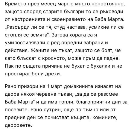
Времето през месец март е много непостоянно,
защото според старите българи то се ръководи
от настроенията и своенравието на Баба Марта.
„Разсърди ли се тя, студ настава, усмихне ли се
стопля се земята“. Затова хората са я
умилостивявали с ред обредни забрани и
действия. Жените не тъкат, защото се боят, че
като блъскат с кросното, може гръм да падне.
Пак по същата причина не бухат с бухалки и не
простират бели дрехи.
Рано призори на 1 март домакините изнасят на
двора някоя червена тъкан, „за да се разсмее
Баба Марта“ и да има топли, благоприятни дни за
посевите. Рано сутрин, още по тъмно или от
предния ден се почистват къщите, комините,
дворовете.