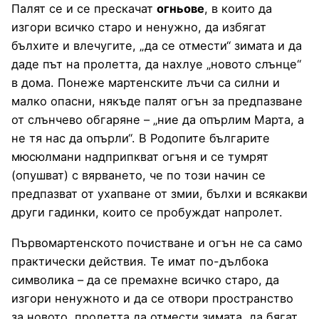
Палят се и се прескачат
огньове
, в които да
изгори всичко старо и ненужно, да избягат
бълхите и влечугите, „да се отмести“ зимата и да
даде път на пролетта, да нахлуе „новото слънце“
в дома. Понеже мартенските лъчи са силни и
малко опасни, някъде палят огън за предпазване
от слънчево обгаряне – „ние да опърлим Марта, а
не тя нас да опърли“. В Родопите българите
мюсюлмани надприпкват огъня и се тумрят
(опушват) с вярването, че по този начин се
предпазват от ухапване от змии, бълхи и всякакви
други гадинки, които се пробуждат напролет.
Първомартенското почистване и огън не са само
практически действия. Те имат по-дълбока
символика – да се премахне всичко старо, да
изгори ненужното и да се отвори пространство
за новото, пролетта да отмести зимата, да бягат