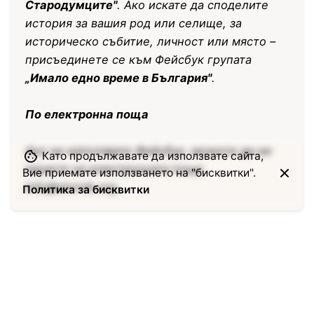
Стародумците"
. Ако искате да споделите
история за вашия род или селище, за
историческо събитие, личност или място –
присъединете се към Фейсбук групата
„Имало едно време в България"
.
По електронна поща
Ако не използвате Фейсбук, можете да ни
Като продължавате да използвате сайта,
пишете на електронната поща
Вие приемате използването на "бисквитки".
info@stornik.org
.
Политика за бисквитки