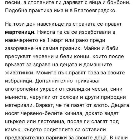
песни, а стопаните ги даряват с яйца и бонбони.
Подобна практика има и в Благоевградско.
На този ден навсякъде из страната се правят
мартеници
. Някога те са се изработвали в
навечерието на 1 март или рано преди
зазоряване на самия празник. Майки и баби
пресукват червени и бели конци, които после
връзват за здраве на децата и домашните
животинки. Момите пък правят това за своите
избраници. Допълнително прикачват
апотропейни украси от скилидки чесън, сини
мъниста, черупки от охлюви и други природни
материали. Вярват, че те пазят от злото. Децата
носят червено-белите кичила, докато видят
щъркел или лястовица, после ги слагат под
камък, където родителите са оставили
предварително парички за своите деца. В наши