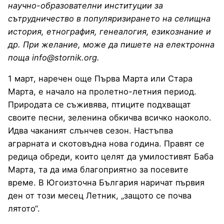
научно-образователни институции за
сътрудничество в популяризирането на селищна
история, етнография, генеалогия, езикознание и
др. При желание, може да пишете на електронна
поща info@stornik.org.
1 март, наречен още Първа Марта или Стара
Марта, е начало на пролетно-летния период.
Природата се съживява, птиците подхващат
своите песни, зеленина обкичва всичко наоколо.
Идва чаканият слънчев сезон. Настъпва
аграрната и скотовъдна нова година. Правят се
редица обреди, които целят да умилостивят Баба
Марта, та да има благоприятно за посевите
време. В Югоизточна България наричат първия
ден от този месец Летник, „защото се почва
лятото“.