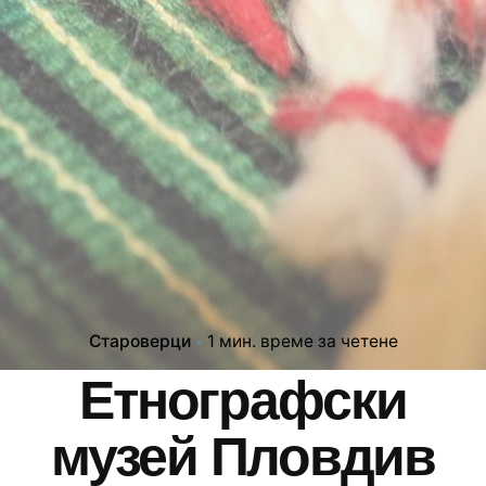
Староверци
1 мин. време за четене
Етнографски
музей Пловдив