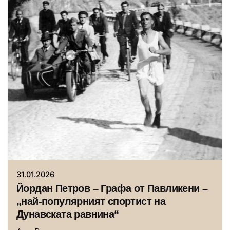
Автор
Исторически музей Павликени
31.01.2026
Йордан Петров – Графа от Павликени –
„най-популярният спортист на
Дунавската равнина“