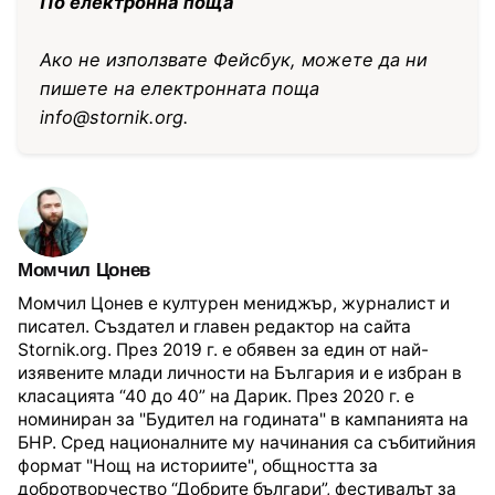
По електронна поща
Ако не използвате Фейсбук, можете да ни
пишете на електронната поща
info@stornik.org
.
Момчил Цонев
Момчил Цонев е културен мениджър, журналист и
писател. Създател и главен редактор на сайта
Stornik.org. През 2019 г. е обявен за един от най-
изявените млади личности на България и е избран в
класацията “40 до 40” на Дарик. През 2020 г. е
номиниран за "Будител на годината" в кампанията на
БНР. Сред националните му начинания са събитийния
формат "Нощ на историите", общността за
добротворчество “Добрите българи”, фестивалът за