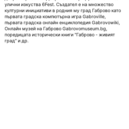
улични изкуства 6Fest. Създател е на множество
културни инициативи в родния му град Габрово като
първата градска компютърна игра Gabroville,
първата градска онлайн енциклопедия Gabrovowiki,
Онлайн музей на Габрово Gabrovomuseum.bg,
поредицата исторически книги "Габрово - живият
град" и др.