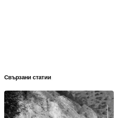
Следващ
Йордан Петров – Графа от Павликени – „най-
популярният спортист на Дунавската равнина“
Свързани статии