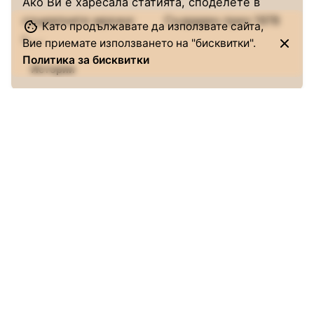
Ако Ви е харесала статията, споделете в
социалните мрежи: Създаден през 1978
Като продължавате да използвате сайта,
г.,...
Вие приемате използването на "бисквитки".
Политика за бисквитки
Истории