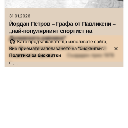
Исторически музей Павликени
31.01.2026
Йордан Петров – Графа от Павликени –
„най-популярният спортист на
Дунавската равнина“
Като продължавате да използвате сайта,
Ако Ви е харесала статията, споделете в
Вие приемате използването на "бисквитки".
социалните мрежи: Създаден през 1978
Политика за бисквитки
г.,...
Истории