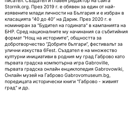
писател. Създател и главен редактор на сайта
Stornik.org. През 2019 г. е обявен за един от най-
изявените млади личности на България и е избран в
класацията “40 до 40” на Дарик. През 2020 г. е
номиниран за "Будител на годината" в кампанията на
БНР. Сред националните му начинания са събитийния
формат "Нощ на историите", общността за
добротворчество “Добрите българи”, фестивалът за
улични изкуства 6Fest. Създател е на множество
културни инициативи в родния му град Габрово като
първата градска компютърна игра Gabroville,
първата градска онлайн енциклопедия Gabrovowiki,
Онлайн музей на Габрово Gabrovomuseum.bg,
поредицата исторически книги "Габрово - живият
град" и др.