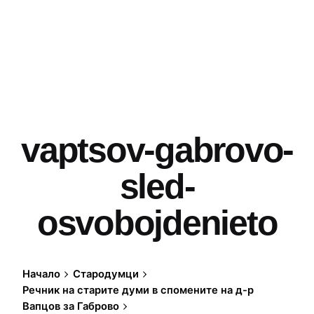
vaptsov-gabrovo-
sled-
osvobojdenieto
Начало
Стародумци
Речник на старите думи в спомените на д-р
Вапцов за Габрово