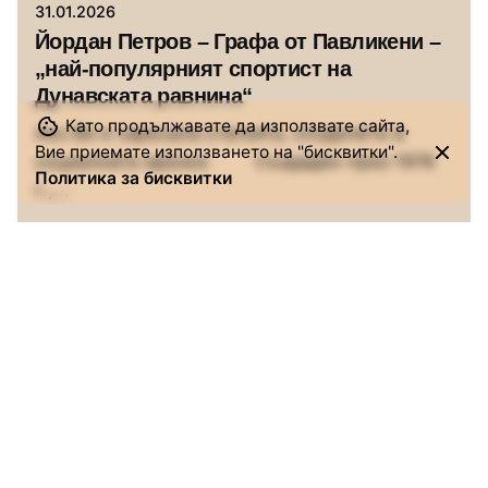
31.01.2026
Йордан Петров – Графа от Павликени –
„най-популярният спортист на
Дунавската равнина“
Като продължавате да използвате сайта,
Ако Ви е харесала статията, споделете в
Вие приемате използването на "бисквитки".
социалните мрежи: Създаден през 1978
Политика за бисквитки
г.,...
Истории