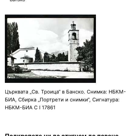
Църквата „Св. Троица“ в Банско. Снимка: НБКМ-
БИА, Сбирка „Портрети и снимки“, Сигнатура:
НБКМ-БИА С І 17861