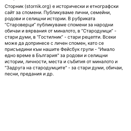
Сторник (stornik.org) е исторически и етнографски
сайт за спомени. Публикуваме лични, семейни,
родови и селищни истории. В рубриката
“Староверци” публикуваме спомени за народни
обичаи и вярвания от миналото, в “Стародумци” -
стари думи, в “Гостилник” - стари рецепти. Всеки
може да допринесе с личен спомен, като се
присъедини към нашите Фейсбук групи - "Имало
едно време в България" за родови и селищни
истории, личности, места и събития от миналото и
"Задруга на стародумците" - за стари думи, обичаи,
песни, предания и др.