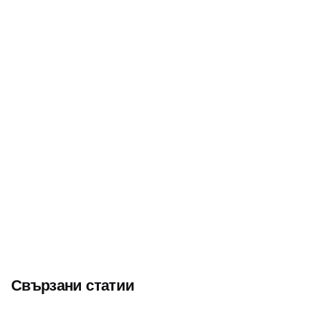
Следващ
Йордан Петров – Графа от Павликени – „най-
популярният спортист на Дунавската равнина“
Свързани статии