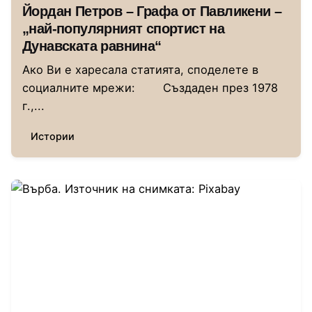
Йордан Петров – Графа от Павликени –
„най-популярният спортист на
Дунавската равнина“
Ако Ви е харесала статията, споделете в
социалните мрежи: Създаден през 1978
г.,...
Истории