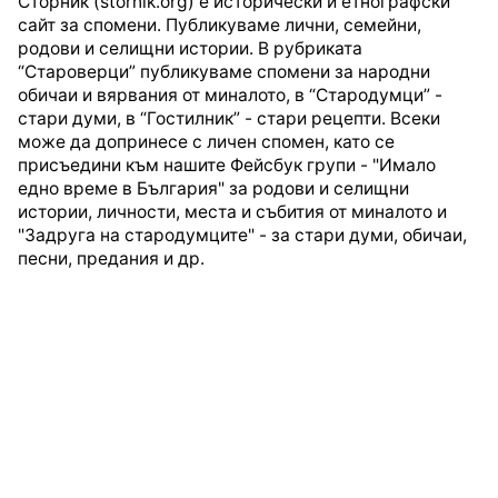
Сторник (stornik.org) е исторически и етнографски
сайт за спомени. Публикуваме лични, семейни,
родови и селищни истории. В рубриката
“Староверци” публикуваме спомени за народни
обичаи и вярвания от миналото, в “Стародумци” -
стари думи, в “Гостилник” - стари рецепти. Всеки
може да допринесе с личен спомен, като се
присъедини към нашите Фейсбук групи - "Имало
едно време в България" за родови и селищни
истории, личности, места и събития от миналото и
"Задруга на стародумците" - за стари думи, обичаи,
песни, предания и др.