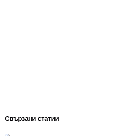
Следващ
Йордан Петров – Графа от Павликени – „най-
популярният спортист на Дунавската равнина“
Свързани статии