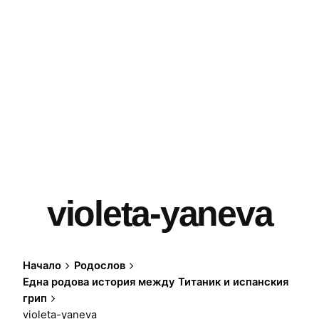
violeta-yaneva
Начало
Родослов
Една родова история между Титаник и испанския
грип
violeta-yaneva