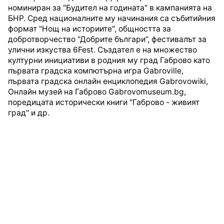
номиниран за "Будител на годината" в кампанията на
БНР. Сред националните му начинания са събитийния
формат "Нощ на историите", общността за
добротворчество “Добрите българи”, фестивалът за
улични изкуства 6Fest. Създател е на множество
културни инициативи в родния му град Габрово като
първата градска компютърна игра Gabroville,
първата градска онлайн енциклопедия Gabrovowiki,
Онлайн музей на Габрово Gabrovomuseum.bg,
поредицата исторически книги "Габрово - живият
град" и др.