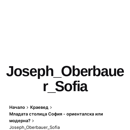
Joseph_Oberbaue
r_Sofia
Начало
Краевед
Младата столица София - ориенталска или
модерна?
Joseph_Oberbauer_Sofia