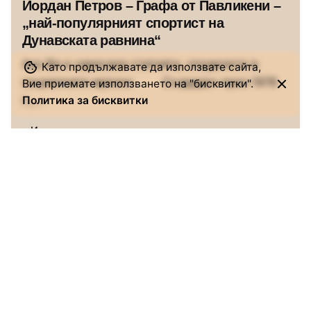
Йордан Петров – Графа от Павликени –
„най-популярният спортист на
Дунавската равнина“
Ако Ви е харесала статията, споделете в
Като продължавате да използвате сайта,
социалните мрежи: Създаден през 1978
Вие приемате използването на "бисквитки".
г.,...
Политика за бисквитки
Истории