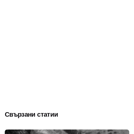
Следващ
Йордан Петров – Графа от Павликени – „най-
популярният спортист на Дунавската равнина“
Свързани статии