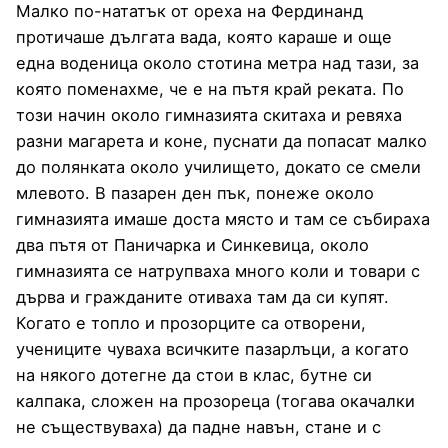
Малко по-нататък от ореха на Фердинанд
протичаше дългата вада, която караше и още
една воденица около стотина метра над тази, за
която поменахме, че е на пътя край реката. По
този начин около гимназията скитаха и ревяха
разни магарета и коне, пуснати да попасат малко
до полянката около училището, докато се смели
млевото. В пазарен ден пък, понеже около
гимназията имаше доста място и там се събираха
два пътя от Паничарка и Синкевица, около
гимназията се натрупваха много коли и товари с
дърва и гражданите отиваха там да си купят.
Когато е топло и прозорците са отворени,
учениците чуваха всичките пазарлъци, а когато
на някого дотегне да стои в клас, бутне си
калпака, сложен на прозореца (тогава окачалки
не съществуваха) да падне навън, стане и с