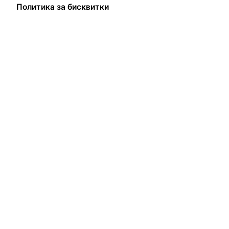
Политика за бисквитки
Следващ
Салто мортале и комически игри в Габрово