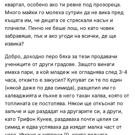
квартал, особено ако ти ревне под прозореца.
Много майки го молеха сутрин да не вика пред
къщата им, че децата се стряскали насън и
плачели. Пенчо не беше лош, но като човек
забравяше, пък и ако угоди на всички, де ще
извика?
Добро, доходно перо бяха за тези продавачи
учениците от други градове. Защото винаги
имаха пари, а кой младеж не огладнява след 3-4
часа, откакто е закусил? Купуват си те по един
(някой даже по два симида), разцепил им го
халваджията и пъхне в него тахан халва, която от
топлината се постопява. Някои ще откъснат по
залъче и ще раздадат на другарите си, а други,
като Трифон Кунев, раздаваха почти целия си
симид и едва успяваха да изядат малка част от
него. Имаше и хитреци (!), които веднага