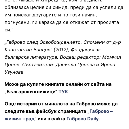
облизваха целия си симид, преди да са успели да
им поискат другарите и по този начин,
погнусени, ги караха да се откажат от просията
си.“
„Габрово след Освобождението. Спомени от д-р
Константин Вапцов” (2012), Фондация за
българска литература. Водещ редактор: Момчил
Цонев. Съставители: Даниела Цонева и Ирена
Узунова
Може да купите книгата онлайн от сайта на
„Български книжици“
ТУК
Още истории от миналото на Габрово може да
следите във фейсбук страницата
„Габрово –
живият град“
или в сайта
Габрово Daily
.