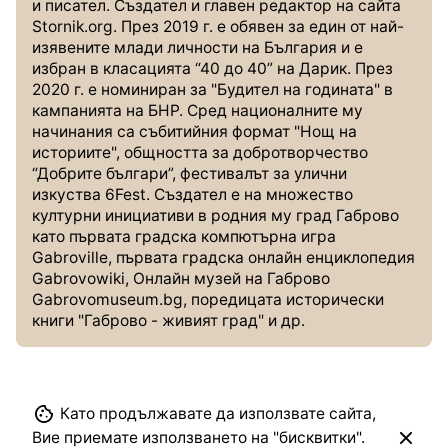
и писател. Създател и главен редактор на сайта
Stornik.org. През 2019 г. е обявен за един от най-
изявените млади личности на България и е
избран в класацията “40 до 40” на Дарик. През
2020 г. е номиниран за "Будител на годината" в
кампанията на БНР. Сред националните му
начинания са събитийния формат "Нощ на
историите", общността за добротворчество
“Добрите българи”, фестивалът за улични
изкуства 6Fest. Създател е на множество
културни инициативи в родния му град Габрово
като първата градска компютърна игра
Gabroville, първата градска онлайн енциклопедия
Gabrovowiki, Онлайн музей на Габрово
Gabrovomuseum.bg, поредицата исторически
книги "Габрово - живият град" и др.
Като продължавате да използвате сайта,
Вие приемате използването на "бисквитки".