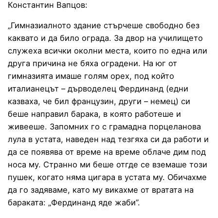
Константин Вапцов:
„Гимназиалното здание стърчеше свободно без
каквато и да било ограда. За двор на училището
служеха всички околни места, които по една или
друга причина не бяха оградени. На юг от
гимназията имаше голям орех, под който
италианецът – дърводелец Фердинанд (едни
казваха, че бил французин, други – немец) си
беше направил барака, в която работеше и
живееше. Запомних го с грамадна порцеланова
лула в устата, наведен над тезгяха си да работи и
да се появява от време на време облаче дим под
носа му. Странно ми беше отгде се вземаше този
пушек, когато няма цигара в устата му. Обичахме
да го задяваме, като му викахме от вратата на
бараката: „Фердинанд яде жаби”.