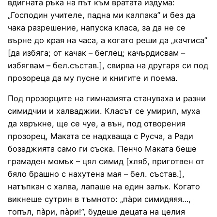
вдигната ръка на път към вратата издума:
„Господин учителе, падна ми калпака” и без да
чака разрешение, напуска класа, за да не се
върне до края на часа, а когато реши да „качтиса”
[да избяга; от качак – беглец; качърдисвам –
избягвам – бел.състав.], свирва на другаря си под
прозореца да му пусне и книгите и поема.
Под прозорците на гимназията стануваха и разни
симидчии и халваджии. Класът се умирил, муха
да хвръкне, ще се чуе, а вън, под отворения
прозорец, Маката се надхваща с Русча, а Ради
бозаджията само ги съска. Пенчо Маката беше
грамаден момък – цял симид [хляб, приготвен от
бяло брашно с нахутена мая – бел. състав.],
натъпкан с халва, лапаше на един залък. Когато
викнеше сутрин в тъмното: „пàри симидяяя…,
топъл, пàри, пàри!”, будеше децата на целия