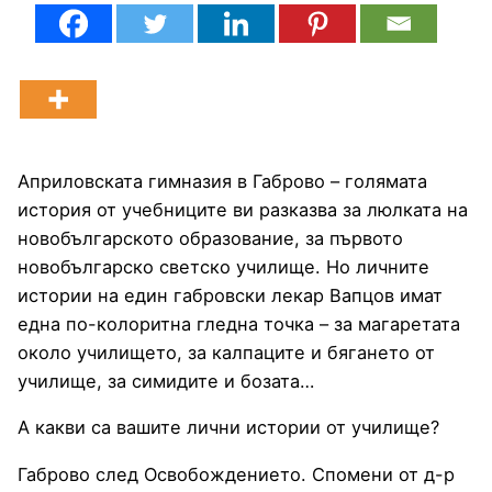
Априловската гимназия в Габрово – голямата
история от учебниците ви разказва за люлката на
новобългарското образование, за първото
новобългарско светско училище. Но личните
истории на един габровски лекар Вапцов имат
една по-колоритна гледна точка – за магаретата
около училището, за калпаците и бягането от
училище, за симидите и бозата…
А какви са вашите лични истории от училище?
Габрово след Освобождението. Спомени от д-р