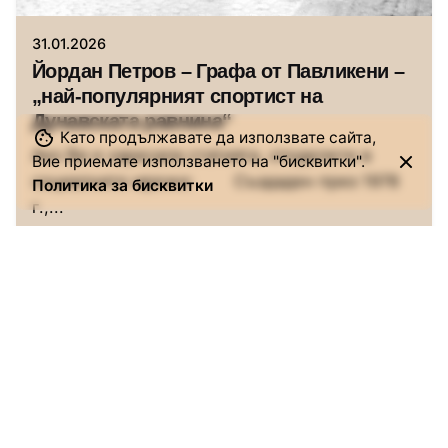
31.01.2026
Йордан Петров – Графа от Павликени –
„най-популярният спортист на
Дунавската равнина“
Като продължавате да използвате сайта,
Ако Ви е харесала статията, споделете в
Вие приемате използването на "бисквитки".
социалните мрежи: Създаден през 1978
Политика за бисквитки
г.,...
Истории