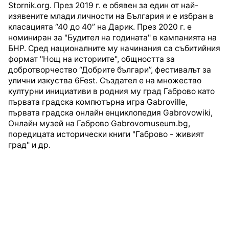
Stornik.org. През 2019 г. е обявен за един от най-
изявените млади личности на България и е избран в
класацията “40 до 40” на Дарик. През 2020 г. е
номиниран за "Будител на годината" в кампанията на
БНР. Сред националните му начинания са събитийния
формат "Нощ на историите", общността за
добротворчество “Добрите българи”, фестивалът за
улични изкуства 6Fest. Създател е на множество
културни инициативи в родния му град Габрово като
първата градска компютърна игра Gabroville,
първата градска онлайн енциклопедия Gabrovowiki,
Онлайн музей на Габрово Gabrovomuseum.bg,
поредицата исторически книги "Габрово - живият
град" и др.