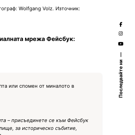
ограф: Wolfgang Volz. Източник:
оциалната мрежа Фейсбук:
Последвайте ни
пта или спомен от миналото в
епта – присъединете се към Фейсбук
елище, за историческо събитие,