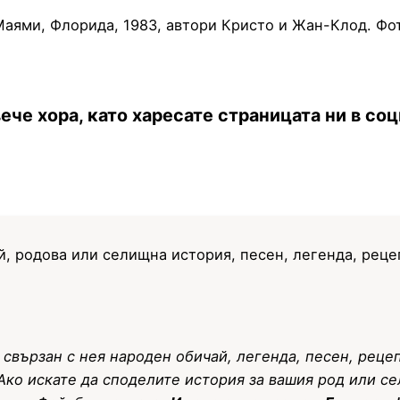
Маями, Флорида, 1983, автори Кристо и Жан-Клод. Фот
ече хора, като харесате страницата ни в с
й, родова или селищна история, песен, легенда, реце
 свързан с нея народен обичай, легенда, песен, рец
 Ако искате да споделите история за вашия род или с