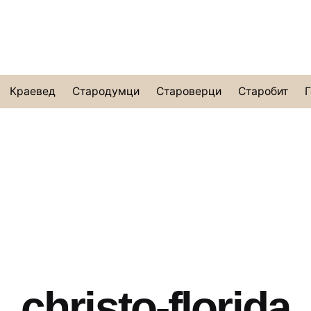
Краевед
Стародумци
Староверци
Старобит
Г
christo-florida