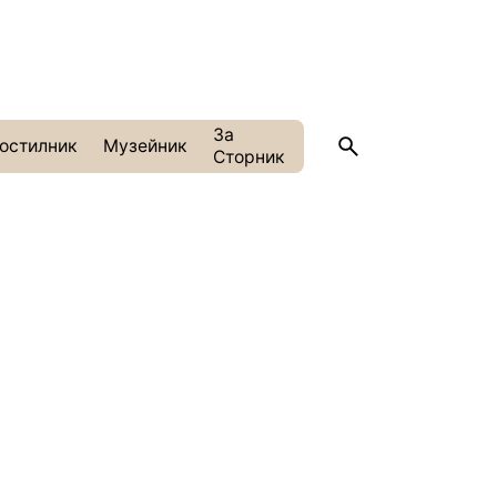
За
остилник
Музейник
Сторник