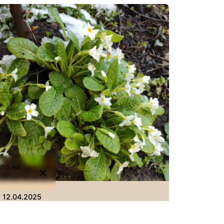
Автор
Следващ
Сторник
то на
Йордан Петров – Графа
от Павликени – „най-
популярният спортист на
12.04.2025
Дунавската равнина“
На Лазаровден в село Горна