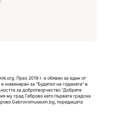
"
.
.org. През 2019 г. е обявен за един от
 е номиниран за "Будител на годината" в
щността за добротворчество “Добрите
ния му град Габрово като първата градска
аброво Gabrovomuseum.bg, поредицата