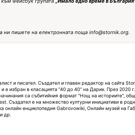
е към Фейсбук групата
„Имало едно време в България
да ни пишете на електронната поща
info@stornik.org
.
т и писател. Създател и главен редактор на сайта Stornik
 е избран в класацията “40 до 40” на Дарик. През 2020 г.
начинания са събитийния формат "Нощ на историите", об
Fest. Създател е на множество културни инициативи в род
ска онлайн енциклопедия Gabrovowiki, Онлайн музей на Г
и др.