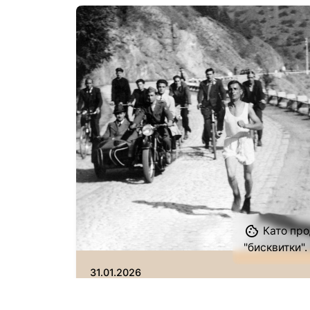
Автор
Исторически музей Павликени
Като про
"бисквитки".
31.01.2026
Йордан Петров – Графа от