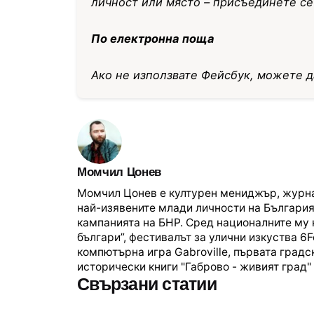
личност или място – присъединете с
По електронна поща
Ако не използвате Фейсбук, можете 
Момчил Цонев
Момчил Цонев е културен мениджър, журналис
най-изявените млади личности на България и
кампанията на БНР. Сред националните му 
българи”, фестивалът за улични изкуства 6
компютърна игра Gabroville, първата град
исторически книги "Габрово - живият град" 
Свързани статии