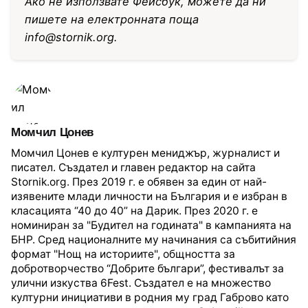
Ако не използвате Фейсбук, можете да ни
пишете на електронната поща
info@stornik.org
.
Момчил Цонев
Момчил Цонев е културен мениджър, журналист и
писател. Създател и главен редактор на сайта
Stornik.org. През 2019 г. е обявен за един от най-
изявените млади личности на България и е избран в
класацията “40 до 40” на Дарик. През 2020 г. е
номиниран за "Будител на годината" в кампанията на
БНР. Сред националните му начинания са събитийния
формат "Нощ на историите", общността за
добротворчество “Добрите българи”, фестивалът за
улични изкуства 6Fest. Създател е на множество
културни инициативи в родния му град Габрово като