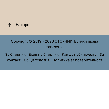
Нагоре
Copyright © 2019 - 2026 СТОРНИК. Всички права
запазени
За Сторник
|
Екип на Сторник
|
Как да публикувате
|
За
контакт
|
Общи условия
|
Политика за поверителност