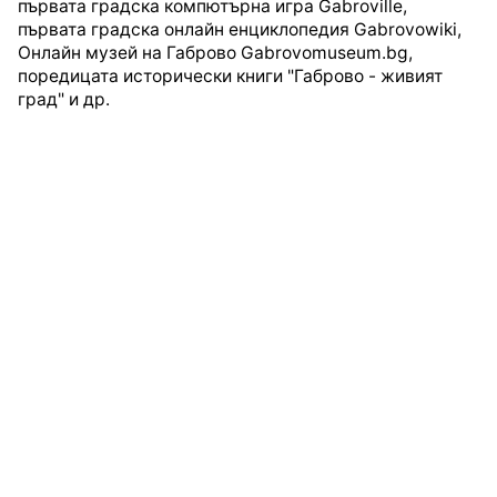
първата градска компютърна игра Gabroville,
първата градска онлайн енциклопедия Gabrovowiki,
Онлайн музей на Габрово Gabrovomuseum.bg,
поредицата исторически книги "Габрово - живият
град" и др.
Следващ
Йордан Петров – Графа от Павликени – „най-
популярният спортист на Дунавската равнина“