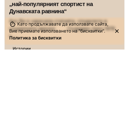
„най-популярният спортист на
Дунавската равнина“
Ако Ви е харесала статията, споделете в
Като продължавате да използвате сайта,
социалните мрежи: Създаден през 1978
Вие приемате използването на "бисквитки".
г.,...
Политика за бисквитки
Истории