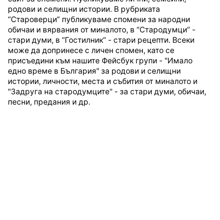
родови и селищни истории. В рубриката
“Староверци” публикуваме спомени за народни
обичаи и вярвания от миналото, в “Стародумци” -
стари думи, в “Гостилник” - стари рецепти. Всеки
може да допринесе с личен спомен, като се
присъедини към нашите Фейсбук групи - "Имало
едно време в България" за родови и селищни
истории, личности, места и събития от миналото и
"Задруга на стародумците" - за стари думи, обичаи,
песни, предания и др.