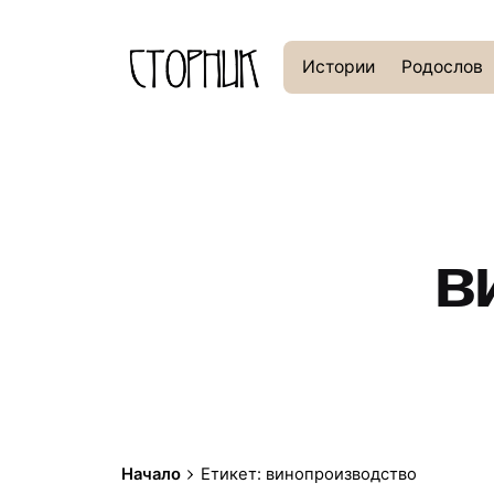
Истории
Родослов
в
Начало
Етикет: винопроизводство