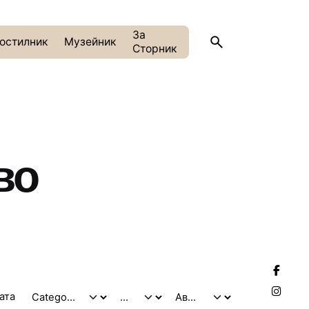
За
остилник
Музейник
Сторник
во
тата