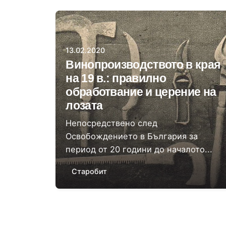
Автор
Национален политехнически
музей
13.02.2020
Винопроизводството в края
на 19 в.: правилно
обработвание и церение на
лозата
Непосредствено след
Освобождението в България за
период от 20 години до началото...
Старобит