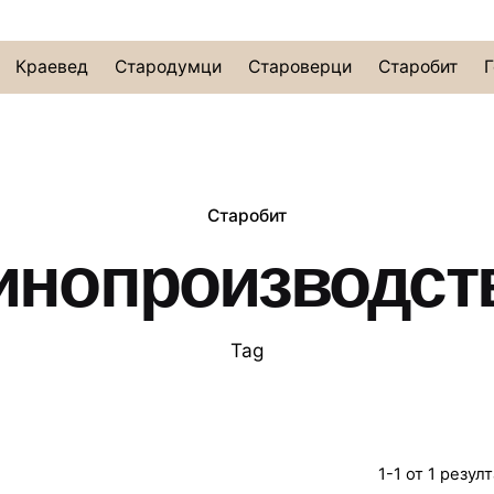
Краевед
Стародумци
Староверци
Старобит
Г
Старобит
инопроизводст
Tag
1-1 от 1 резул