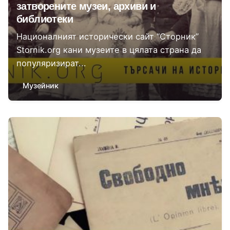
затворените музеи, архиви и
библиотеки
Националният исторически сайт “Сторник”
Stornik.org кани музеите в цялата страна да
популяризират...
Музейник
Автор
Сторник