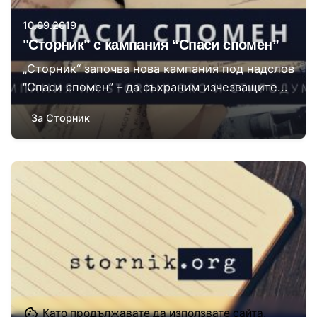
10.09.2019
"Сторник" с кампания “Спаси спомен”
„Сторник“ започва нова кампания под надслов
“Спаси спомен” – да съхраним изчезващите...
За Сторник
Автор
Сторник
Като продължавате да използвате сайта,