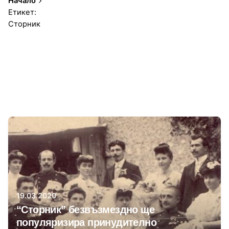
Начало
Етикет:
Сторник
1-3 от 3 резултата
Автор
Сторник
19.03.2020
“Сторник” безвъзмездно ще
популяризира принудително