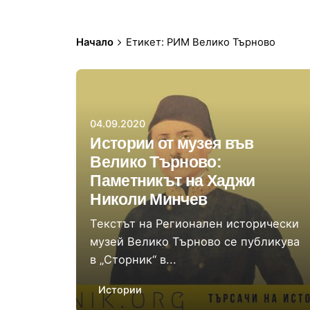
Начало
Етикет: РИМ Велико Търново
Автор
Димитър Харбалиев
04.09.2020
Истории от музея във
Велико Търново:
Паметникът на Хаджи
Николи Минчев
Текстът на Регионален исторически
музей Велико Търново се публикува
в „Сторник“ в...
Истории