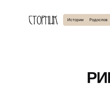
Истории
Родослов
РИ