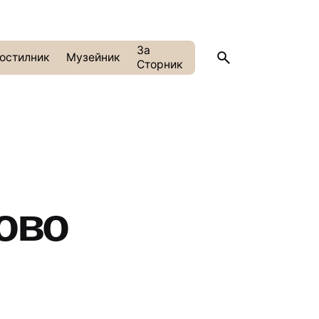
За
остилник
Музейник
Сторник
ово