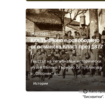
Автор
Доц. д-р Светла Атанасова
07.07.2020
Как Търново е освободено
от османска власт през 1877
г.
Текстът на Регионален исторически
музей Велико Търново се публикува
в „Сторник“ в...
Истории
Като про
"бисквитки".