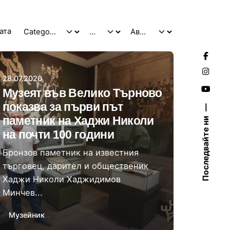
тата
Автор
Момчил Цонев
28.07.2020
Музеят във Велико Търново
показва за първи път
паметник на Хаджи Николи
Последвайте ни
на почти 100 години
Бронзов паметник на известния
търговец, дарител и общественик
Хаджи Николи Хаджидимов
Минчев...
Музейник