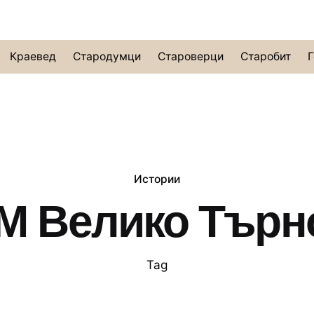
Краевед
Стародумци
Староверци
Старобит
Г
Истории
М Велико Търн
Tag