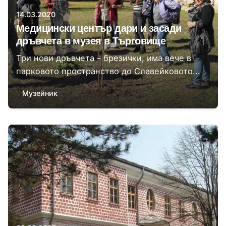
14.03.2020
Медицински център дари и засади
дръвчета в музея в Търговище
Три нови дръвчета – брезички, има вече в
парковото пространство до Славейковото...
Музейник
Автор
Сторник