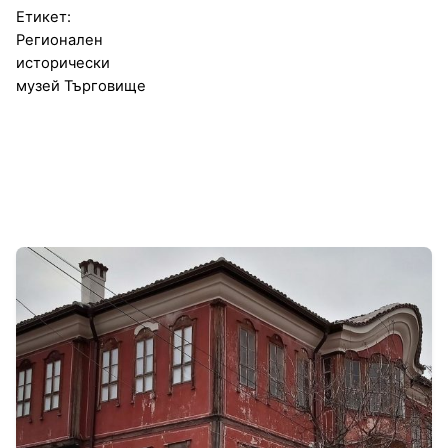
Етикет:
Регионален
исторически
музей Търговище
1-3 от 3 резултата
Автор
Сторник