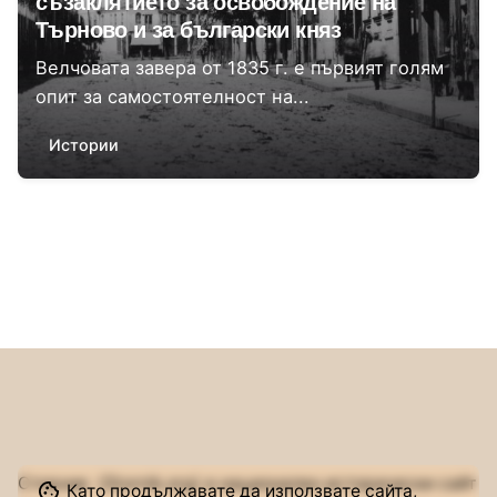
съзаклятието за освобождение на
Търново и за български княз
Велчовата завера от 1835 г. е първият голям
опит за самостоятелност на...
Истории
1
Сторник (Stornik.org) е национален исторически сайт
Като продължавате да използвате сайта,