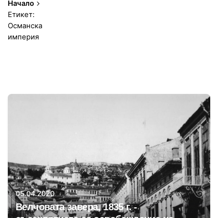
Начало
Етикет:
Османска
империя
1-1 от 1 резултата
Автор
Даниела Цонева
05.04.2020
Велчовата завера, 1835 г. -