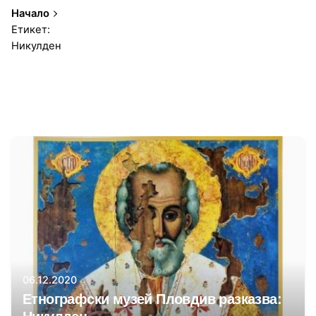
Начало
Етикет:
Никулден
1-1 от 1 резултата
Автор
Регионален етнографски музей Пловдив
06.12.2020
Етнографски музей Пловдив разказва: