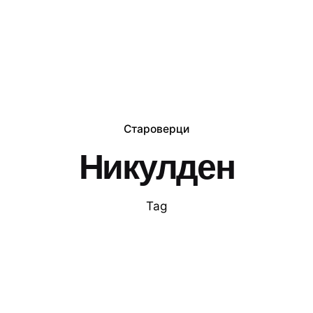
Староверци
Никулден
Tag