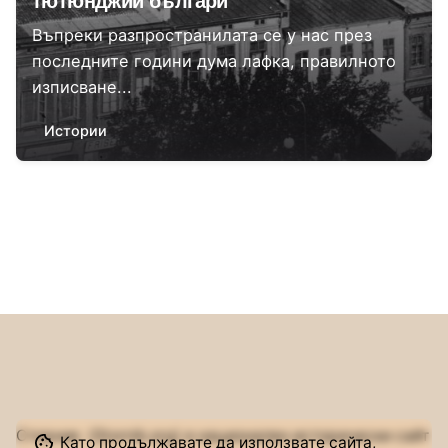
тютюнджии българи
Въпреки разпространилата се у нас през
последните години дума лафка, правилното
изписване...
Истории
1
Сторник (Stornik.org) е национален исторически сайт
Като продължавате да използвате сайта,