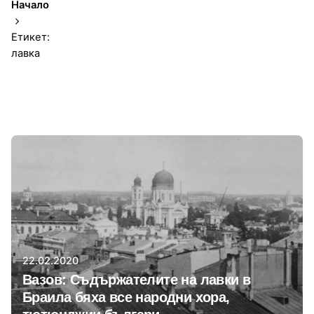
Начало
Етикет:
лавка
1-1 от 1 резултата
Автор
Момчил Цонев
22.02.2020
Вазов: Съдържателите на лавки в
Браила бяха все народни хора,