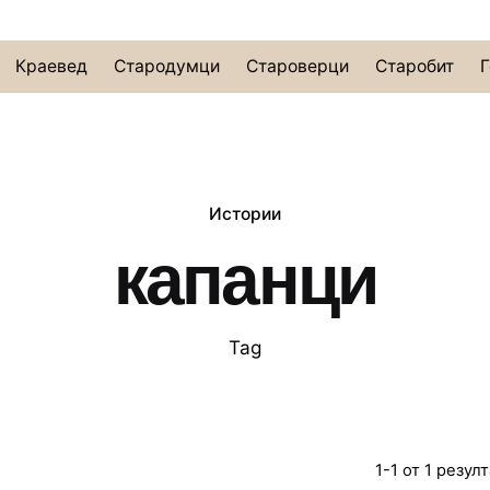
Краевед
Стародумци
Староверци
Старобит
Г
Истории
капанци
Tag
1-1 от 1 резул