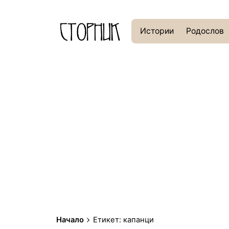
Истории
Родослов
Начало
Етикет: капанци