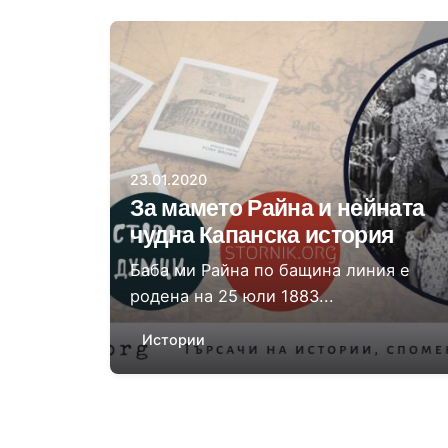
Автор
Мирослава Баръмова
23.01.2020
За мамето Райна и нейната
чудна Капанска история
Баба ми Райна по бащина линия е
родена на 25 юли 1883...
Истории