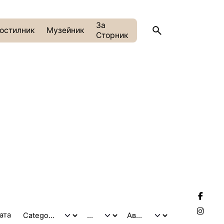
За
остилник
Музейник
Сторник
тата