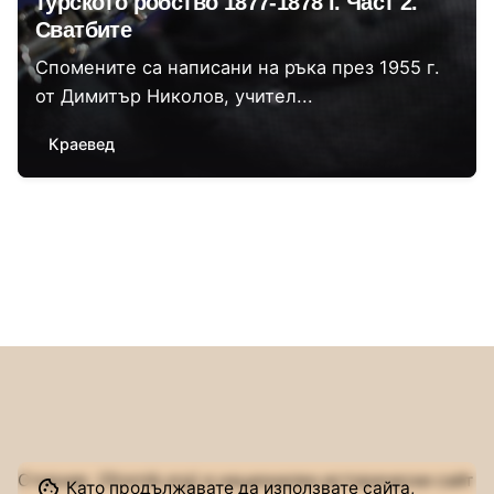
турското робство 1877-1878 г. Част 2.
Сватбите
Спомените са написани на ръка през 1955 г.
от Димитър Николов, учител...
Краевед
1
Сторник (Stornik.org) е национален исторически сайт
Като продължавате да използвате сайта,