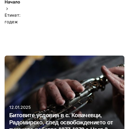
Начало
Етикет:
годеж
1-1 от 1 резултата
Автор
Христиан Даскалов
12.01.2025
Битовите условия в с. Ковачевци,
Радомирско, след освобождението от