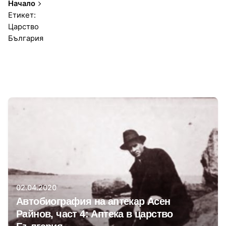
Начало
Етикет:
Царство
България
1-1 от 1 резултата
Автор
Мария-Бойка Малинова
02.04.2020
Автобиография на аптекар Асен
Райнов, част 4: Аптека в царство