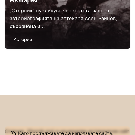
България
„Сторник“ публикува четвъртата част от
автобиографията на аптекаря Асен Райнов,
съхранена и...
Истории
1
Сторник (Stornik.org) е национален исторически сайт
Като продължавате да използвате сайта,