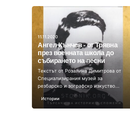
Автор
Розалина Димитрова
11.11.2020
Ангел Кънчев - от Трявна
през военната школа до
събирането на песни
Текстът от Розалина Димитрова от
Специализирания музей за
резбарско и зографско изкуство...
Истории