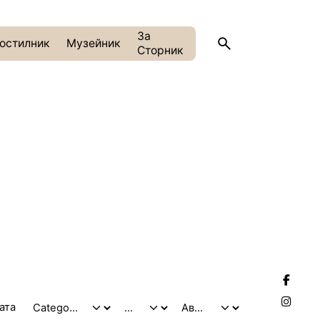
За
остилник
Музейник
Сторник
тата