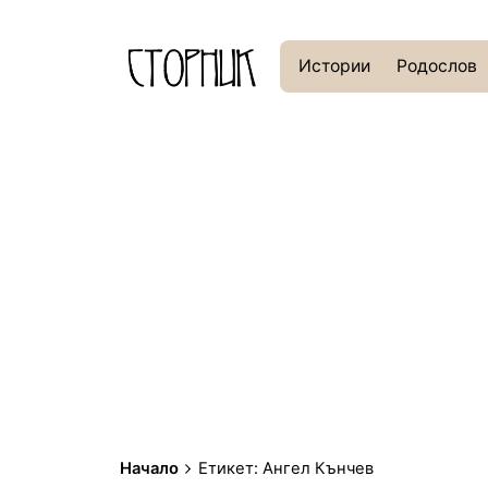
Истории
Родослов
Начало
Етикет: Ангел Кънчев