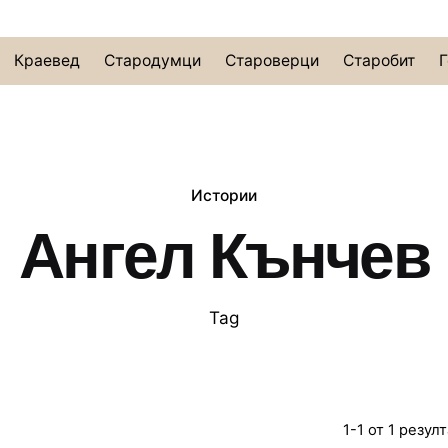
Краевед
Стародумци
Староверци
Старобит
Г
Истории
Ангел Кънчев
Tag
1-1 от 1 резул