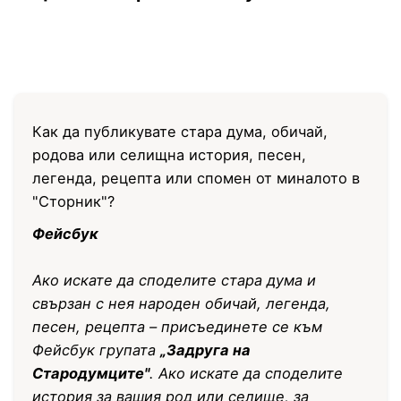
Как да публикувате стара дума, обичай,
родова или селищна история, песен,
легенда, рецепта или спомен от миналото в
"Сторник"?
Фейсбук
Ако искате да споделите стара дума и
свързан с нея народен обичай, легенда,
песен, рецепта – присъединете се към
Фейсбук групата
„Задруга на
Стародумците"
. Ако искате да споделите
история за вашия род или селище, за