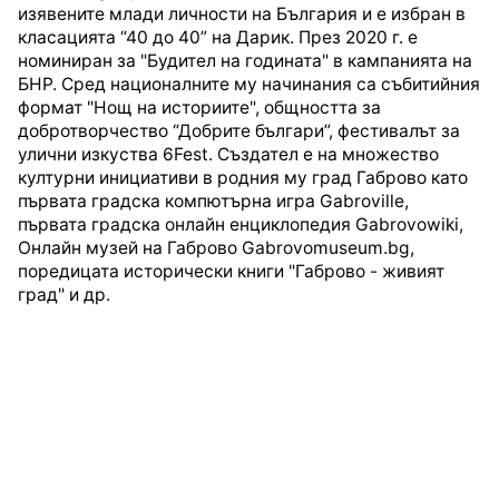
изявените млади личности на България и е избран в
класацията “40 до 40” на Дарик. През 2020 г. е
номиниран за "Будител на годината" в кампанията на
БНР. Сред националните му начинания са събитийния
формат "Нощ на историите", общността за
добротворчество “Добрите българи”, фестивалът за
улични изкуства 6Fest. Създател е на множество
културни инициативи в родния му град Габрово като
първата градска компютърна игра Gabroville,
първата градска онлайн енциклопедия Gabrovowiki,
Онлайн музей на Габрово Gabrovomuseum.bg,
поредицата исторически книги "Габрово - живият
град" и др.