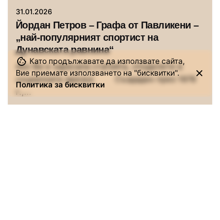
31.01.2026
Йордан Петров – Графа от Павликени –
„най-популярният спортист на
Дунавската равнина“
Като продължавате да използвате сайта,
Ако Ви е харесала статията, споделете в
Вие приемате използването на "бисквитки".
социалните мрежи: Създаден през 1978
Политика за бисквитки
г.,...
Истории