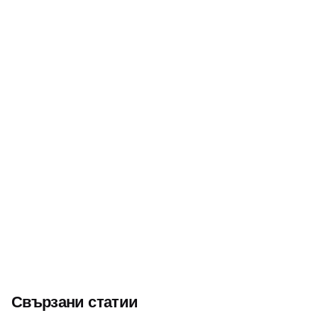
Следващ
Йордан Петров – Графа от Павликени – „най-
популярният спортист на Дунавската равнина“
Свързани статии