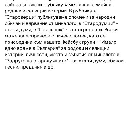
сайт за спомени. Публикуваме лични, семейни,
родови и селищни истории. В рубриката
“Староверци” публикуваме спомени за народни
обичаи и вярвания от миналото, в “Стародумци” -
стари думи, в “Гостилник” - стари рецепти. Всеки
може да допринесе с личен спомен, като се
присъедини към нашите Фейсбук групи - "Имало
едно време в България" за родови и селищни
истории, личности, места и събития от миналото и
"Задруга на стародумците" - за стари думи, обичаи,
песни, предания и др.