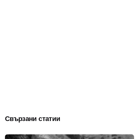
Следващ
Йордан Петров – Графа от Павликени – „най-
популярният спортист на Дунавската равнина“
Свързани статии