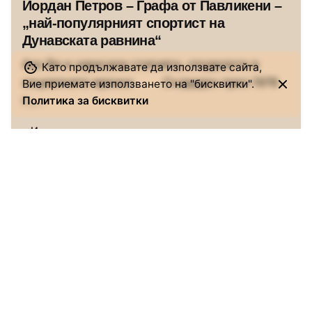
Йордан Петров – Графа от Павликени –
„най-популярният спортист на
Дунавската равнина“
Ако Ви е харесала статията, споделете в
Като продължавате да използвате сайта,
социалните мрежи: Създаден през 1978
Вие приемате използването на "бисквитки".
г.,...
Политика за бисквитки
Истории