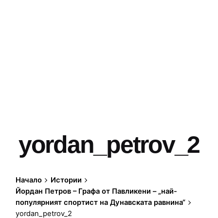
yordan_petrov_2
Начало
Истории
Йордан Петров – Графа от Павликени – „най-
популярният спортист на Дунавската равнина“
yordan_petrov_2