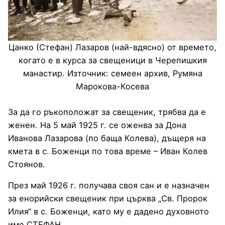
Цанко (Стефан) Лазаров (най-вдясно) от времето,
когато е в курса за свещеници в Черепишкия
манастир. Източник: семеен архив, Румяна
Марокова-Косева
За да го ръкоположат за свещеник, трябва да е
женен. На 5 май 1925 г. се оженва за Дона
Иванова Лазарова (по баща Колева), дъщеря на
кмета в с. Боженци по това време – Иван Колев
Стоянов.
През май 1926 г. получава своя сан и е назначен
за енорийски свещеник при църква „Св. Пророк
Илия“ в с. Боженци, като му е дадено духовното
име СТЕФАН.