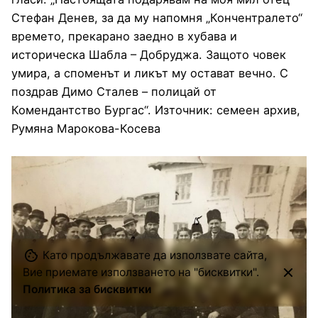
Стефан Денев, за да му напомня „Кончентралето“
времето, прекарано заедно в хубава и
историческа Шабла – Добруджа. Защото човек
умира, а споменът и ликът му остават вечно. С
поздрав Димо Сталев – полицай от
Комендантство Бургас“. Източник: семеен архив,
Румяна Марокова-Косева
Като продължавате да използвате сайта,
Вие приемате използването на "бисквитки".
Политика за бисквитки