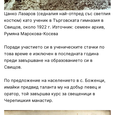
Цанко Лазаров (седналия най-отпред със светлия
костюм) като ученик в Търговската гимназия в
Свищов, около 1922 г. Източник: семеен архив,
Румяна Марокова-Косева
Поради участието си в ученическите стачки по
това време е изключен в последната година
преди завършване на образованието си в
Свищов.
По предложение на населението в с. Боженци,
имайки предвид таланта му на добър певец и
оратор, той завършва курс за свещеници в
Черепишкия манастир.