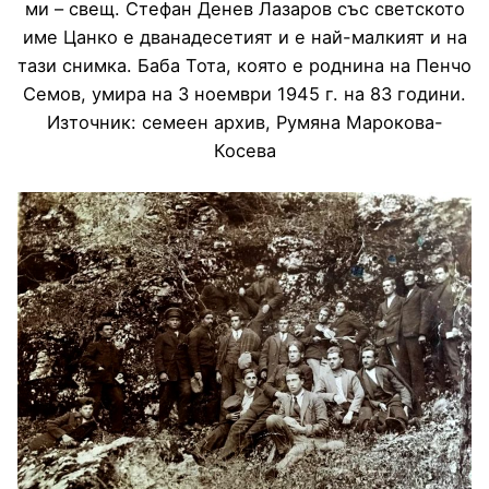
ми – свещ. Стефан Денев Лазаров със светското
име Цанко е дванадесетият и е най-малкият и на
тази снимка. Баба Тота, която е роднина на Пенчо
Семов, умира на 3 ноември 1945 г. на 83 години.
Източник: семеен архив, Румяна Марокова-
Косева