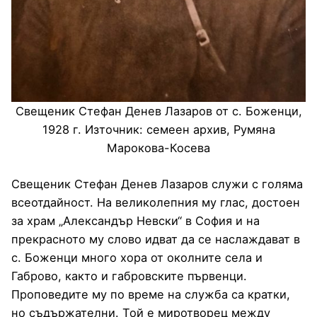
Свещеник Стефан Денев Лазаров от с. Боженци,
1928 г. Източник: семеен архив, Румяна
Марокова-Косева
Свещеник Стефан Денев Лазаров служи с голяма
всеотдайност. На великолепния му глас, достоен
за храм „Александър Невски“ в София и на
прекрасното му слово идват да се наслаждават в
с. Боженци много хора от околните села и
Габрово, както и габровските първенци.
Проповедите му по време на служба са кратки,
но съдържателни. Той е миротворец между