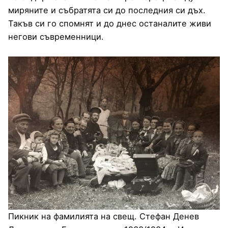
миряните и събратята си до последния си дъх.
Такъв си го спомнят и до днес останалите живи
негови съвременници.
Пикник на фамилията на свещ. Стефан Денев