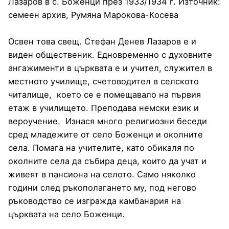
Лазаров в с. Боженци през 1933/1934 г. Източник:
семеен архив, Румяна Марокова-Косева
Освен това свещ. Стефан Денев Лазаров е и
виден общественик. Едновременно с духовните
ангажименти в църквата е и учител, служител в
местното училище, счетоводител в селското
читалище, което се е помещавало на първия
етаж в училището. Преподава немски език и
вероучение. Изнася много религиозни беседи
сред младежите от село Боженци и околните
села. Помага на учителите, като обикаля по
околните села да събира деца, които да учат и
живеят в пансиона на селото. Само няколко
години след ръкополагането му, под негово
ръководство се изгражда камбанария на
църквата на село Боженци.