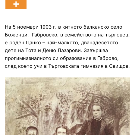
На 5 ноември 1903 г. в китното балканско село
Боженци, Габровско, в семейството на търговец,
е роден Цанко – най-малкото, дванадесетото
дете на Тота и Деню Лазарови. Завършва
прогимназиалното си образование в Габрово,
след което учи в Търговската гимназия в Свищов.