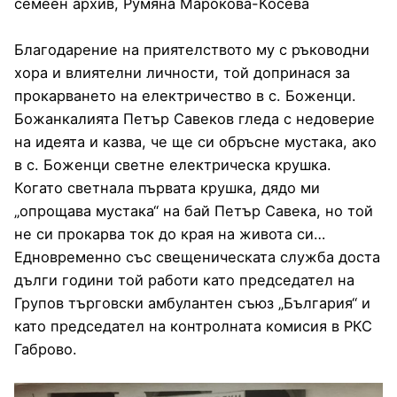
семеен архив, Румяна Марокова-Косева
Благодарение на приятелството му с ръководни
хора и влиятелни личности, той допринася за
прокарването на електричество в с. Боженци.
Божанкалията Петър Савеков гледа с недоверие
на идеята и казва, че ще си обръсне мустака, ако
в с. Боженци светне електрическа крушка.
Когато светнала първата крушка, дядо ми
„опрощава мустака“ на бай Петър Савека, но той
не си прокарва ток до края на живота си…
Едновременно със свещеническата служба доста
дълги години той работи като председател на
Групов търговски амбулантен съюз „България“ и
като председател на контролната комисия в РКС
Габрово.