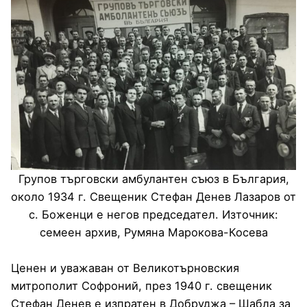
Групов търговски амбулантен съюз в България,
около 1934 г. Свещеник Стефан Денев Лазаров от
с. Боженци е негов председател. Източник:
семеен архив, Румяна Марокова-Косева
Ценен и уважаван от Великотърновския
митрополит Софроний, през 1940 г. свещеник
Стефан Денев е изпратен в Добруджа – Шабла за