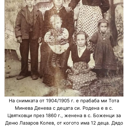
На снимката от 1904/1905 г. е прабаба ми Тота
Минева Денева с децата си. Родена е в с.
Цвятковци през 1860 г., женена в с. Боженци за
Деню Лазаров Колев, от когото има 12 деца. Дядо