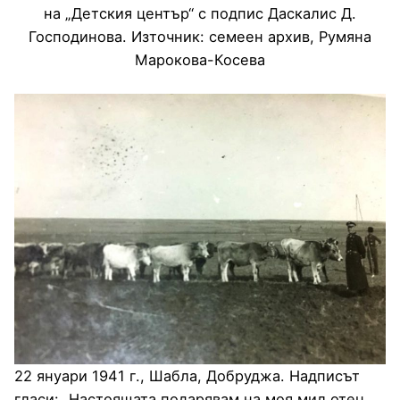
на „Детския център“ с подпис Даскалис Д.
Господинова. Източник: семеен архив, Румяна
Марокова-Косева
22 януари 1941 г., Шабла, Добруджа. Надписът
гласи: „Настоящата подарявам на моя мил отец