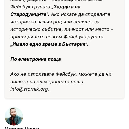
Фейсбук групата
„Задруга на
Стародумците"
. Ако искате да споделите
история за вашия род или селище, за
историческо събитие, личност или място –
присъединете се към Фейсбук групата
„Имало едно време в България"
.
По електронна поща
Ако не използвате Фейсбук, можете да ни
пишете на електронната поща
info@stornik.org
.
Момчил Цонев