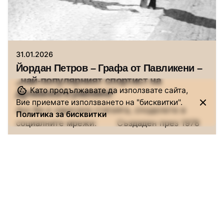
Автор
Исторически музей Павликени
31.01.2026
Йордан Петров – Графа от Павликени –
„най-популярният спортист на
Като продължавате да използвате сайта,
Дунавската равнина“
Вие приемате използването на "бисквитки".
Ако Ви е харесала статията, споделете в
Политика за бисквитки
социалните мрежи: Създаден през 1978
г.,...
Истории