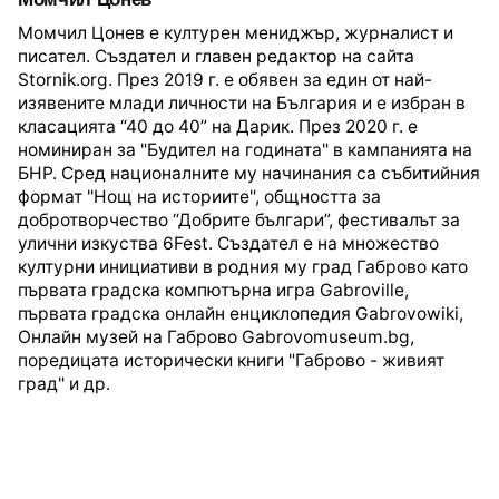
Момчил Цонев е културен мениджър, журналист и
писател. Създател и главен редактор на сайта
Stornik.org. През 2019 г. е обявен за един от най-
изявените млади личности на България и е избран в
класацията “40 до 40” на Дарик. През 2020 г. е
номиниран за "Будител на годината" в кампанията на
БНР. Сред националните му начинания са събитийния
формат "Нощ на историите", общността за
добротворчество “Добрите българи”, фестивалът за
улични изкуства 6Fest. Създател е на множество
културни инициативи в родния му град Габрово като
първата градска компютърна игра Gabroville,
първата градска онлайн енциклопедия Gabrovowiki,
Онлайн музей на Габрово Gabrovomuseum.bg,
поредицата исторически книги "Габрово - живият
град" и др.