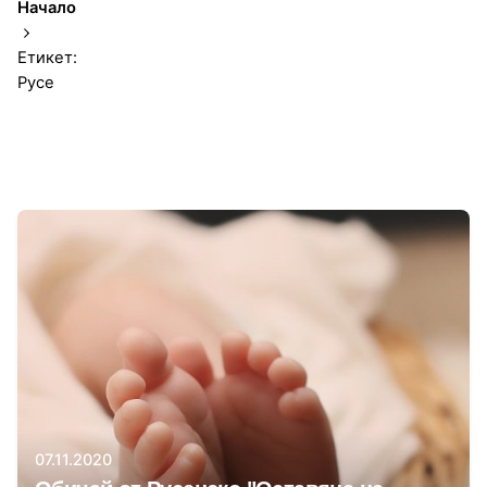
Начало
Етикет:
Русе
1-1 от 1 резултата
Автор
Красимира Йорданова
07.11.2020