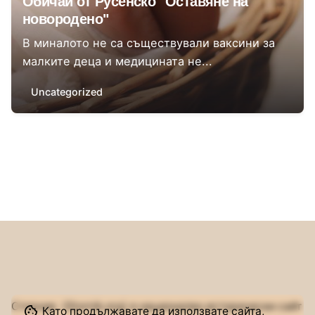
Обичай от Русенско "Оставяне на
новородено"
В миналото не са съществували ваксини за
малките деца и медицината не...
Uncategorized
1
Сторник (Stornik.org) е национален исторически сайт
Като продължавате да използвате сайта,