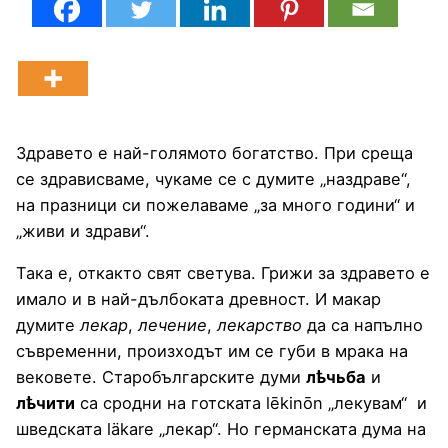
Здравето е най-голямото богатство. При среща
се здрависваме, чукаме се с думите „наздраве“,
на празници си пожелаваме „за много години“ и
„живи и здрави“.
Така е, откакто свят светува. Грижи за здравето е
имало и в най-дълбоката древност. И макар
думите
лекар
,
лечение
,
лекарство
да са напълно
съвременни, произходът им се губи в мрака на
вековете. Старобългарските думи
лѣчьба
и
лѣчити
са сродни на готската lēkinōn „лекувам“ и
шведската läkare „лекар“. Но германската дума на