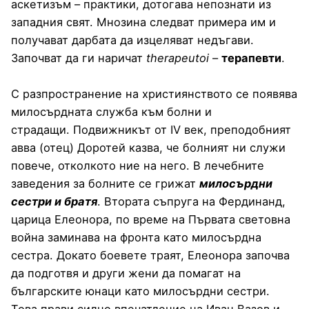
аскетизъм – практики, дотогава непознати из
западния свят. Мнозина следват примера им и
получават дарбата да изцеляват недъгави.
Започват да ги наричат
therapeutoi
–
терапевти
.
С разпространение на християнството се появява
милосърдната служба към болни и
страдащи. Подвижникът от IV век, преподобният
авва (отец) Доротей казва, че болният ни служи
повече, отколкото ние на него. В лечебните
заведения за болните се грижат
милосърдни
сестри и братя
. Втората съпруга на Фердинанд,
царица Елеонора, по време на Първата световна
война заминава на фронта като милосърдна
сестра. Докато боевете траят, Елеонора започва
да подготвя и други жени да помагат на
българските юнаци като милосърдни сестри.
Това прави силно впечатление на Иван Вазов и