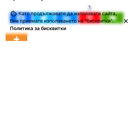
1
Като продължавате да използвате сайта,
Вие приемате използването на "бисквитки".
Политика за бисквитки
Етикети:
балии
лекари
лечител
медик
медицина
Подкрепете ни да стигнем до повече
хора, като харесате страницата ни в
социалната мрежа Фейсбук: