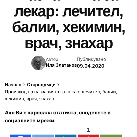
лекар: лечител,
балии, хекимин,
врач, знахар
Публикувано
Автор
Иля Златанов
09.04.2020
Начало
Стародумци
Произход на названията за лекар: лечител, балии,
хекимин, врач, знахар
Ако Ви е харесала статията, споделете в
социалните мрежи:
1