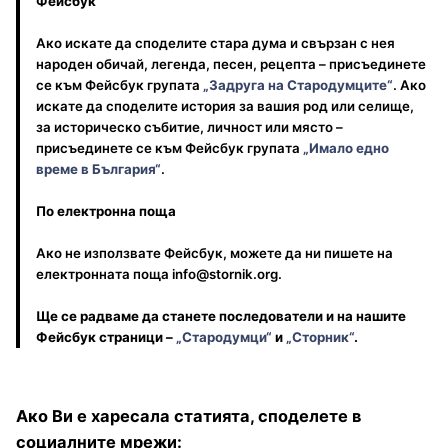
Фейсбук
Ако искате да споделите стара дума и свързан с нея
народен обичай, легенда, песен, рецепта – присъединете
се към Фейсбук групата
„Задруга на Стародумците“
. Ако
искате да споделите история за вашия род или селище,
за историческо събитие, личност или място –
присъединете се към Фейсбук групата
„Имало едно
време в България“
.
По електронна поща
Ако не използвате Фейсбук, можете да ни пишете на
електронната поща info@stornik.org.
Ще се радваме да станете последователи и на нашите
Фейсбук страници –
„Стародумци“
и
„Сторник“
.
Ако Ви е харесала статията, споделете в
социалните мрежи: