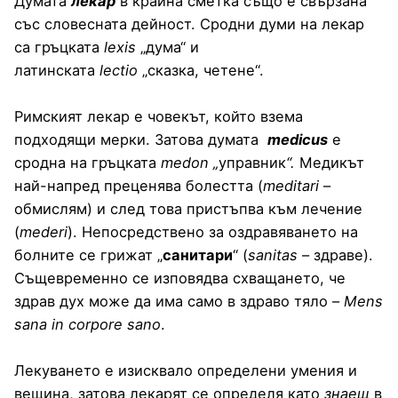
Думата
лекар
в крайна сметка също е свързана
със словесната дейност. Сродни думи на лекар
са гръцката
lexis
„дума“ и
латинската
lectio
„сказка, четене“.
Римският лекар е човекът, който взема
подходящи мерки. Затова думата
medicus
е
сродна на гръцката
medon „
управник
“.
Медикът
най-напред преценява болестта (
meditari
–
обмислям) и след това пристъпва към лечение
(
mederi
). Непосредствено за оздравяването на
болните се грижат „
санитари
“ (
sanitas
– здраве).
Същевременно се изповядва схващането, че
здрав дух може да има само в здраво тяло –
Mens
sana in corpore sano
.
Лекуването е изисквало определени умения и
вещина, затова лекарят се определя като
знаещ
в