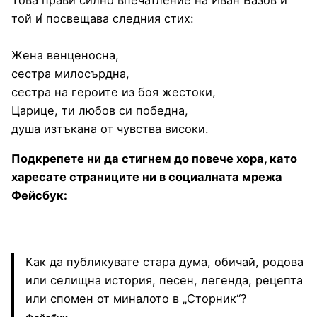
той и́ посвещава следния стих:
Жена венценосна,
сестра милосърдна,
сестра на героите из боя жестоки,
Царице, ти любов си победна,
душа изтъкана от чувства високи.
Подкрепете ни да стигнем до повече хора, като
харесате страниците ни в социалната мрежа
Фейсбук:
Как да публикувате стара дума, обичай, родова
или селищна история, песен, легенда, рецепта
или спомен от миналото в „Сторник“?