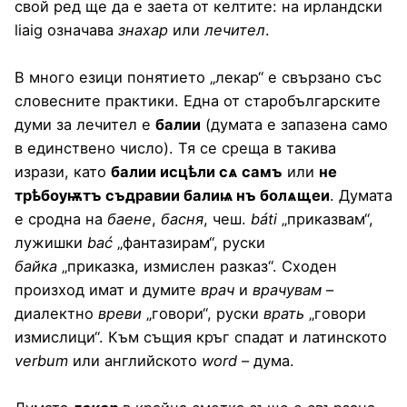
свой ред ще да е заета от келтите: на ирландски
liaig означава
знахар
или
лечител
.
В много езици понятието „лекар“ е свързано със
словесните практики. Една от старобългарските
думи за лечител е
балии
(думата е запазена само
в единствено число). Тя се среща в такива
изрази, като
балии исцѣли сѧ самъ
или
не
трѣбѹѭтъ съдравии балиѩ нъ болѧщеи
. Думата
е сродна на
баене
,
басня
, чеш.
báti
„приказвам“,
лужишки
bać
„фантазирам“, руски
байка
„приказка, измислен разказ“. Сходен
произход имат и думите
врач
и
врачувам
–
диалектно
вреви
„говори“, руски
врать
„говори
измислици“. Към същия кръг спадат и латинското
verbum
или английското
word
– дума.