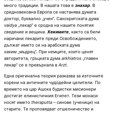
много традиции. В нашата това е
знахар
. В
средновековна Европа се настанява думата
доктор
, буквално „учен“. Санскритската дума
vaidya
„лекар“ е сродна на нашите понятия
сведение
и
вещина
.
Хекимите
, както са били
наричани лекарите преди Освобождението,
дължат името си на арабската дума
хаким
„мъдрец“. При немците, които ценят
авторитета, гръцката дума
arkhiatros
„главен
лекар“ се е превърнала в
Arzt
.
Една оригинална теория разказва за източните
корени на античните чудодейни целители. По
времето на цар Ашока будистки мисионери
достигат елинистичния Египет. Тези монаси
носят името
theraputta
– синове (ученици) на
старите. Те проповядват отшелничество и