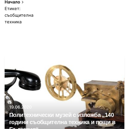
Начало
Етикет:
съобщителна
техника
1-1 от 1 резултата
Автор
Сторник
19.06.2020
Политехнически музей с изложба „140
години съобщителна техника и пощи в