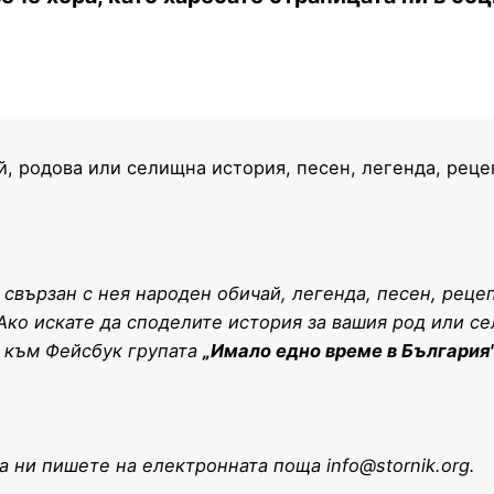
й, родова или селищна история, песен, легенда, реце
 свързан с нея народен обичай, легенда, песен, рец
 Ако искате да споделите история за вашия род или с
е към Фейсбук групата
„Имало едно време в България
да ни пишете на електронната поща
info@stornik.org
.