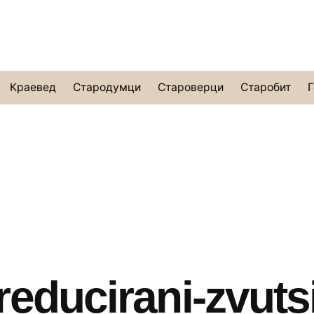
Краевед
Стародумци
Староверци
Старобит
Г
reducirani-zvuts