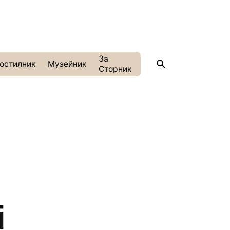
За
остилник
Музейник
Сторник
i