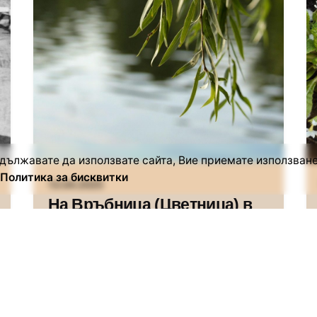
Автор
Сторник
дължавате да използвате сайта, Вие приемате използване
Политика за бисквитки
13.04.2025
На Връбница (Цветница) в
село Горна Росица
Ако Ви е харесала статията,
споделете в социалните
мрежи: За празника Връбница
(Цветница)...