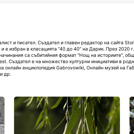
т и писател. Създател и главен редактор на сайта Stornik
 е избран в класацията “40 до 40” на Дарик. През 2020 г.
начинания са събитийния формат "Нощ на историите", об
Fest. Създател е на множество културни инициативи в род
ска онлайн енциклопедия Gabrovowiki, Онлайн музей на Г
и др.