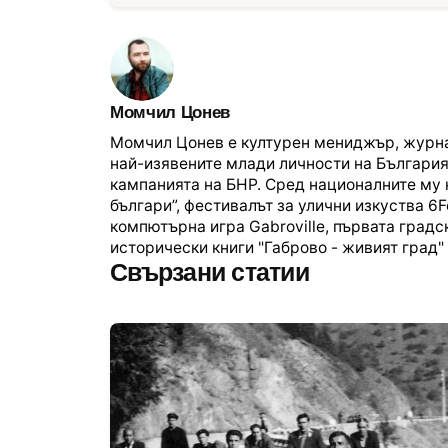
Момчил Цонев
Момчил Цонев е културен мениджър, журналис
най-изявените млади личности на България и
кампанията на БНР. Сред националните му 
българи”, фестивалът за улични изкуства 6
компютърна игра Gabroville, първата град
исторически книги "Габрово - живият град" 
Свързани статии