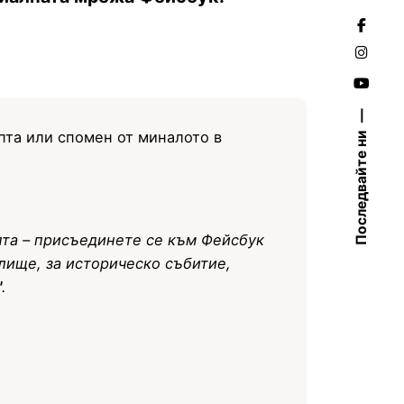
пта или спомен от миналото в
Последвайте ни
епта – присъединете се към Фейсбук
елище, за историческо събитие,
"
.