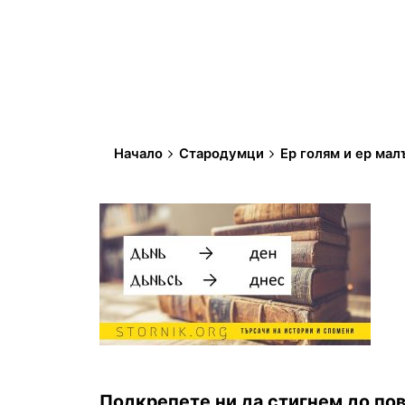
Начало
Стародумци
Ер голям и ер мал
Подкрепете ни да стигнем до пов