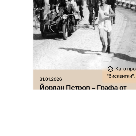
Автор
Исторически музей Павликени
Като про
"бисквитки".
31.01.2026
Йордан Петров – Графа от
Павликени – „най-
популярният спортист на
Дунавската равнина“
Ако Ви е харесала статията,
споделете в социалните