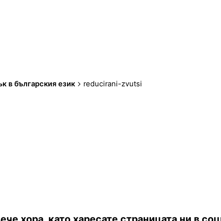
ък в българския език
reducirani-zvutsi
ече хора, като харесате страницата ни в с