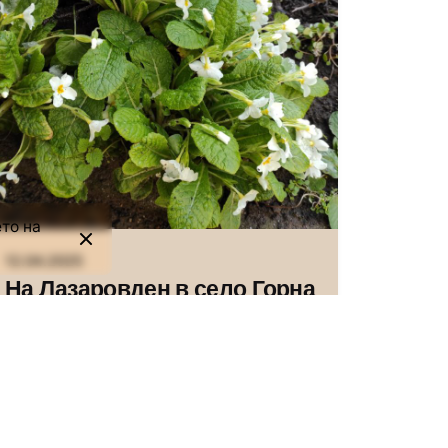
Автор
Сторник
Следващ
то на
Йордан Петров – Графа
от Павликени – „най-
12.04.2025
популярният спортист на
На Лазаровден в село Горна
Дунавската равнина“
Росица
Ако Ви е харесала статията,
споделете в социалните
мрежи: За празника Лазаровден
в...