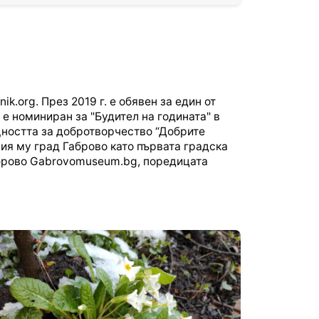
.org. През 2019 г. е обявен за един от
 е номиниран за "Будител на годината" в
щността за добротворчество “Добрите
ния му град Габрово като първата градска
аброво Gabrovomuseum.bg, поредицата