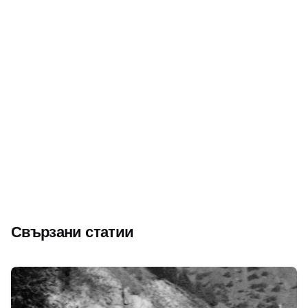
Следващ
Йордан Петров – Графа от Павликени – „най-
популярният спортист на Дунавската равнина“
Свързани статии