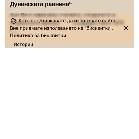
Дунавската равнина“
Ако Ви е харесала статията, споделете в
Като продължавате да използвате сайта,
социалните мрежи: Създаден през 1978
Вие приемате използването на "бисквитки".
г.,...
Политика за бисквитки
Истории