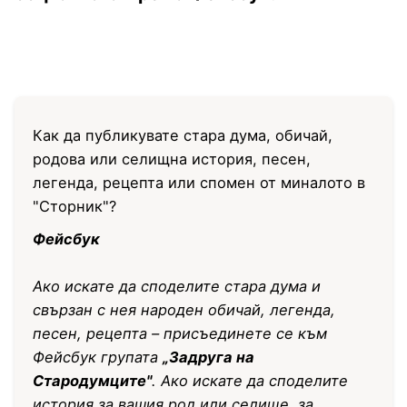
Как да публикувате стара дума, обичай,
родова или селищна история, песен,
легенда, рецепта или спомен от миналото в
"Сторник"?
Фейсбук
Ако искате да споделите стара дума и
свързан с нея народен обичай, легенда,
песен, рецепта – присъединете се към
Фейсбук групата
„Задруга на
Стародумците"
. Ако искате да споделите
история за вашия род или селище, за