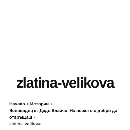
zlatina-velikova
Начало
Истории
Ясновидецът Дядо Влайчо: На лошото с добро да
отвръщаш
zlatina-velikova